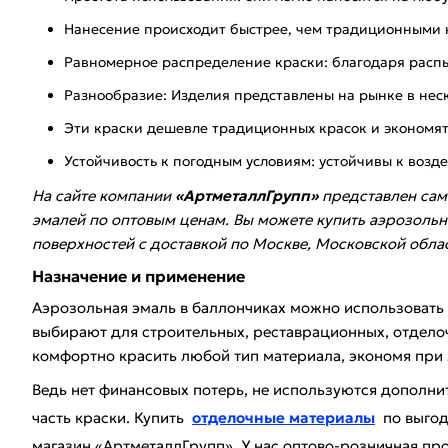
Нанесение происходит быстрее, чем традиционными 
Равномерное распределение краски: благодаря расп
Разнообразие: Изделия представлены на рынке в неск
Эти краски дешевле традиционных красок и экономят
Устойчивость к погодным условиям: устойчивы к возде
На сайте компании
«АртметаллГрупп»
представлен сам
эмалей по оптовым ценам. Вы можете купить аэрозольн
поверхностей с доставкой по Москве, Московской облас
Назначение и применение
Аэрозольная эмаль в баллончиках можно использовать 
выбирают для строительных, реставрационных, отделоч
комфортно красить любой тип материала, экономя при 
Ведь нет финансовых потерь, не используются дополни
часть краски. Купить
отделочные материалы
по выгод
магазин «АртметаллГрупп». У нас оптово-розничная про