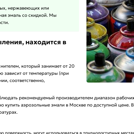
ных, нержавеющих или
ая эмаль со скидкой. Мы
сти.
ления, находится в
ителем, который занимает от 20
ю зависит от температуры (при
ии, соответственно,
облюдать рекомендуемый производителем диапазон рабочих 
о купить аэрозольные эмали в Москве по доступной цене. В
ратурах.
ю поверхность, могут использоваться в труднодоступных местах