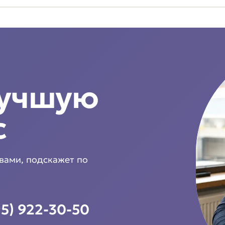
лучшую
с
 вами, подскажет по
95) 922-30-50