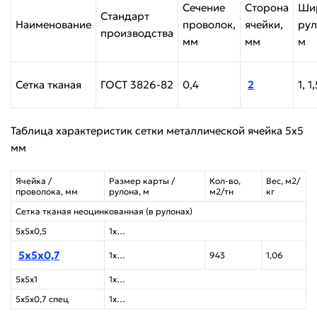
Сечение
Сторона
Ши
Стандарт
Наименование
проволок,
ячейки,
рул
производства
мм
мм
м
Сетка тканая
ГОСТ 3826-82
0,4
2
1, 1
Таблица характеристик сетки металлической ячейка 5х5
мм
Ячейка /
Размер карты /
Кол-во,
Вес, м2/
проволока, мм
рулона, м
м2/тн
кг
Сетка тканая неоцинкованная (в рулонах)
5х5х0,5
1х…
5х5х0,7
1х…
943
1,06
5х5х1
1х…
5х5х0,7 спец
1х…