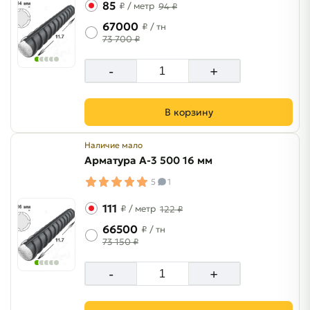
85
₽
/ метр
94 ₽
67000
₽
/ тн
73 700 ₽
-
+
В корзину
Наличие мало
Арматура A-3 500 16 мм
5
1
111
₽
/ метр
122 ₽
66500
₽
/ тн
73 150 ₽
-
+