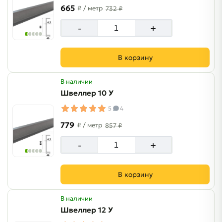
665
₽
/ метр
732 ₽
-
+
В корзину
В наличии
Швеллер 10 У
5
4
779
₽
/ метр
857 ₽
-
+
В корзину
В наличии
Швеллер 12 У