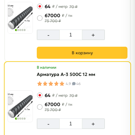
64
₽
/ метр
70 ₽
67000
₽
/ тн
73 700 ₽
-
+
В корзину
В наличии
Арматура A-3 500C 12 мм
4.9
46
64
₽
/ метр
70 ₽
67000
₽
/ тн
73 700 ₽
-
+