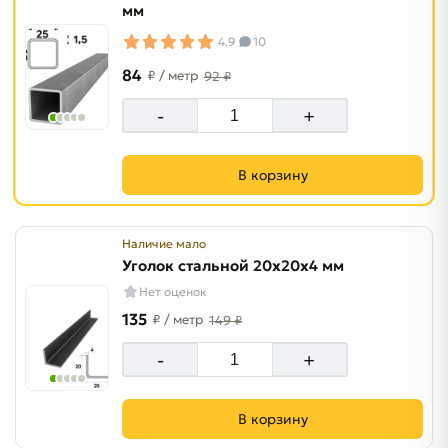
мм
4.9
10
84
₽
/ метр
92 ₽
-
+
В корзину
Наличие мало
Уголок стальной 20х20х4 мм
Нет оценок
135
₽
/ метр
149 ₽
-
+
В корзину