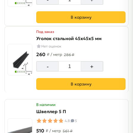
В корзину
Под заказ
Уголок стальной 45х45х5 мм
Нет оценок
260
₽
/ метр
286 ₽
-
+
В корзину
В наличии
Швеллер 5 П
4.8
5
510
₽
/ метр
561 ₽