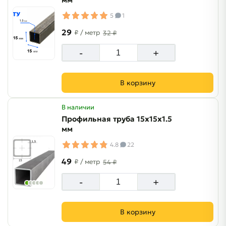
5
1
29
₽
/ метр
32 ₽
-
+
В корзину
В наличии
Профильная труба 15х15х1.5
мм
4.8
22
49
₽
/ метр
54 ₽
-
+
В корзину