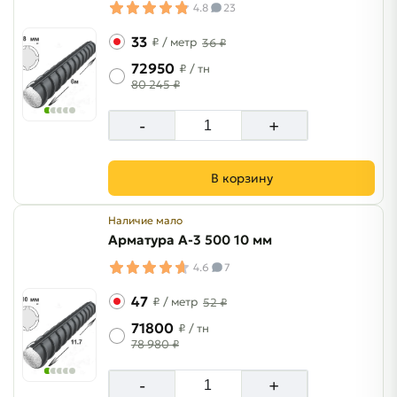
4.8
23
33
₽
/ метр
36 ₽
72950
₽
/ тн
80 245 ₽
-
+
В корзину
Наличие мало
Арматура A-3 500 10 мм
4.6
7
47
₽
/ метр
52 ₽
71800
₽
/ тн
78 980 ₽
-
+