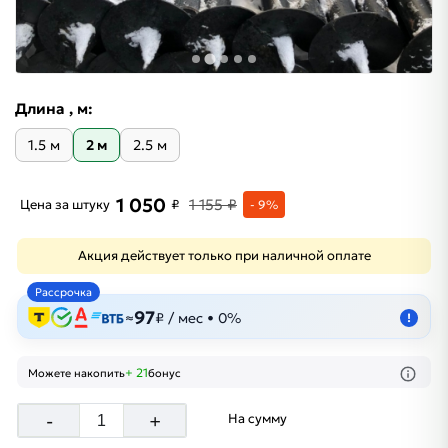
Длина , м:
1.5 м
2 м
2.5 м
1 050
1 155 ₽
Цена за штуку
₽
- 9%
Акция действует только при наличной оплате
Рассрочка
97
≈
₽ / мес • 0%
!
+ 21
Можете накопить
бонус
-
+
На сумму