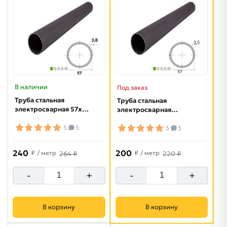
В наличии
Под заказ
Труба стальная
Труба стальная
электросварная 57х3
электросварная
мм
57х2.5 мм
5
5
5
3
240
200
₽
/ метр
₽
/ метр
264 ₽
220 ₽
-
+
-
+
В корзину
В корзину