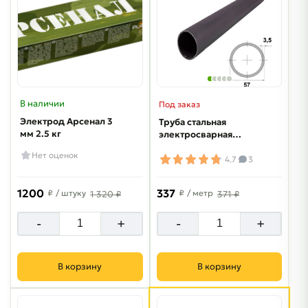
В наличии
Под заказ
Электрод Арсенал 3
Труба стальная
мм 2.5 кг
электросварная
57х3.5 мм
Нет оценок
4.7
3
1200
337
₽
/ штуку
₽
/ метр
1 320 ₽
371 ₽
-
+
-
+
В корзину
В корзину