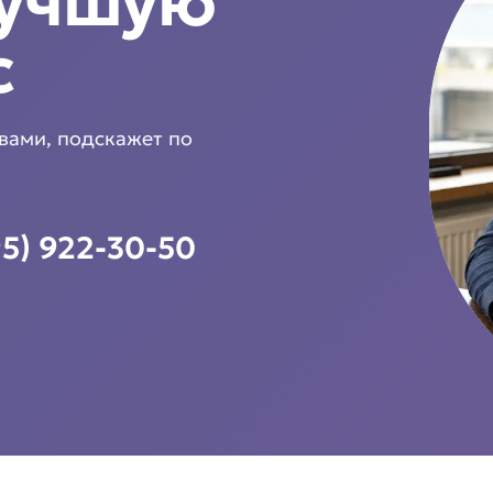
лучшую
с
 вами, подскажет по
95) 922-30-50