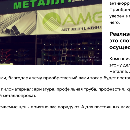
антикорр
Приобрет
уверен в 
него.
Реализ
это сл
осущес
Компания
этому де
металла,
ми, благодаря чему приобретаемый вами товар будет постав
иломатериал: арматура, профильная труба, профнастил, кр
й металлопрокат.
млемые цены приятно вас порадуют. А для постоянных клие