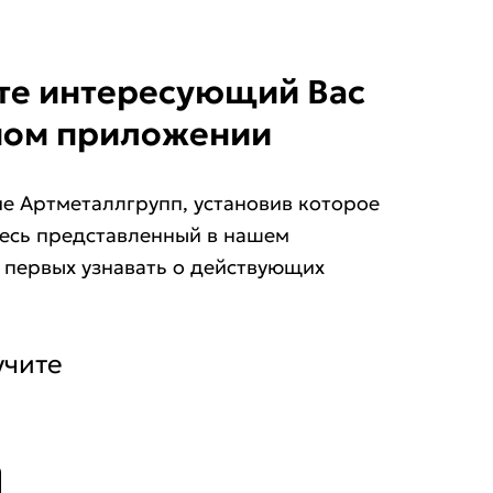
ите интересующий Ваc
ном приложении
е Артметаллгрупп, установив которое
весь представленный в нашем
е первых узнавать о действующих
учите