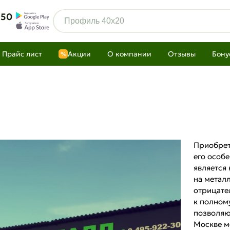
 50
Прайс лист
Акции
О компании
Отзывы
Бону
%
Приобрет
его особ
является
на метал
отрицател
к полном
позволяю
Москве м