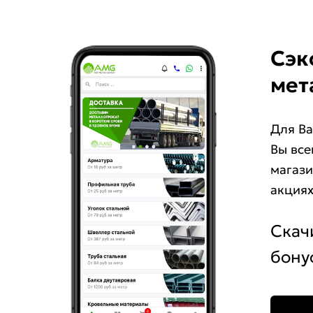
Сэк
мет
Для Ва
Вы все
магази
акциях
Скач
бону