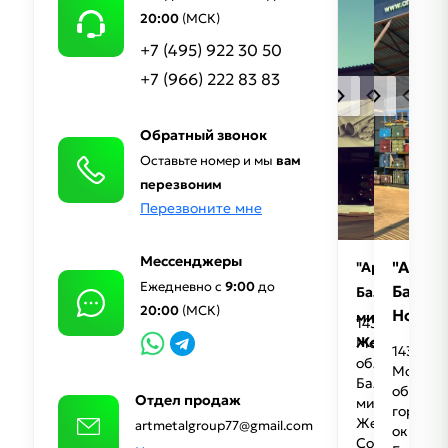
20:00
(МСК)
+7 (495) 922 30 50
+7 (966) 222 83 83
Обратный звонок
Оставьте номер и мы
вам
перезвоним
Перезвоните мне
Мессенджеры
"Артме
"АртметаллГ
Ежедневно с
9:00
до
Балаш
Балашиха,
20:00
(МСК)
Новос
микрорайон
143987
Железнодо
Московская
143985
область
,
Москов
Балашиха,
область
Отдел продаж
микрорайон
городск
Железнодор
artmetalgroup77@gmail.com
округ
Советская