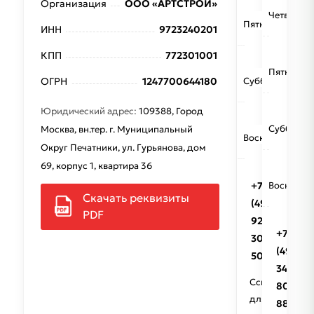
Организация
ООО «АРТСТРОЙ»
09:
Четверг
Пятница
-
ИНН
9723240201
20:
КПП
772301001
09:
Пятница
ОГРН
1247700644180
Суббота
-
20:
Юридический адрес:
109388, Город
Суббота
Москва, вн.тер. г. Муниципальный
Воскресенье
Округ Печатники, ул. Гурьянова, дом
69, корпус 1, квартира 36
+7
Воскресе
Скачать реквизиты
(495)
PDF
922
+7
30
(499)
50
348-
Ссылки
80-
для
88