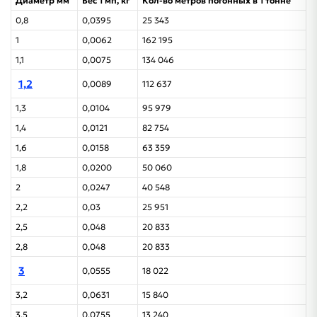
Диаметр мм
Вес 1 мп, кг
Кол-во метров погонных в 1 тонне
0,8
0,0395
25 343
1
0,0062
162 195
1,1
0,0075
134 046
1,2
0,0089
112 637
1,3
0,0104
95 979
1,4
0,0121
82 754
1,6
0,0158
63 359
1,8
0,0200
50 060
2
0,0247
40 548
2,2
0,03
25 951
2,5
0,048
20 833
2,8
0,048
20 833
3
0,0555
18 022
3,2
0,0631
15 840
3,5
0,0755
13 240