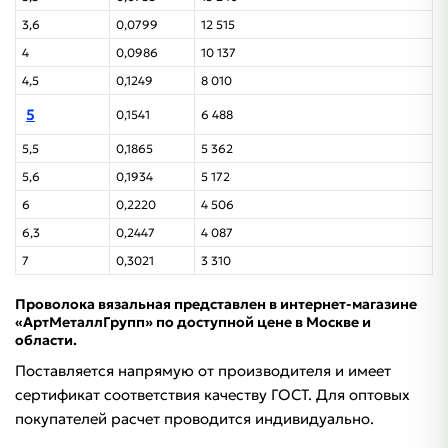
3,6
0,0799
12 515
4
0,0986
10 137
4,5
0,1249
8 010
5
0,1541
6 488
5,5
0,1865
5 362
5,6
0,1934
5 172
6
0,2220
4 506
6,3
0,2447
4 087
7
0,3021
3 310
Проволока вязальная представлен в интернет-магазине
«АртМеталлГрупп» по доступной цене в Москве и
области.
Поставляется напрямую от производителя и имеет
сертификат соответствия качеству ГОСТ. Для оптовых
покупателей расчет проводится индивидуально.