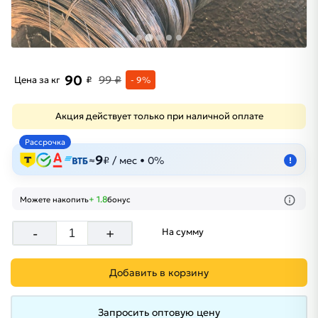
90
99 ₽
Цена за кг
₽
- 9%
Акция действует только при наличной оплате
Рассрочка
9
≈
₽ / мес • 0%
!
+ 1.8
Можете накопить
бонус
-
+
На сумму
Добавить в корзину
Запросить оптовую цену