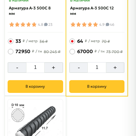
В наличии
В наличии
Арматура A-3 500C 8
Арматура A-3 500C 12
мм
мм
4.8
23
4.9
46
33
64
₽
/ метр
₽
/ метр
36 ₽
70 ₽
72950
67000
₽
/ тн
₽
/ тн
80 245 ₽
73 700 ₽
-
+
-
+
В корзину
В корзину