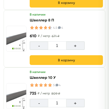
В корзину
В наличии
Швеллер 8 П
4.5
4
610
₽
/ метр
671 ₽
-
+
В корзину
В наличии
Швеллер 10 У
5
4
735
₽
/ метр
809 ₽
-
+