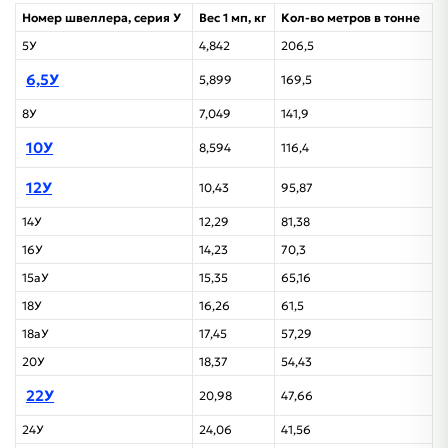
Номер швеллера, серия У
Вес 1 мп, кг
Кол-во метров в тонне
5У
4,842
206,5
6,5У
5,899
169,5
8У
7,049
141,9
10У
8,594
116,4
12У
10,43
95,87
14У
12,29
81,38
16У
14,23
70,3
15аУ
15,35
65,16
18У
16,26
61,5
18аУ
17,45
57,29
20У
18,37
54,43
22У
20,98
47,66
24У
24,06
41,56