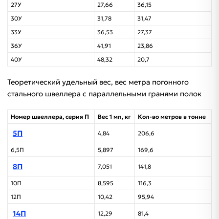
27У
27,66
36,15
30У
31,78
31,47
33У
36,53
27,37
36У
41,91
23,86
40У
48,32
20,7
Теоретический удельный вес, вес метра погонного
стального швеллера с параллельными гранями полок
Номер швеллера, серия П
Вес 1 мп, кг
Кол-во метров в тонне
5П
4,84
206,6
6,5П
5,897
169,6
8П
7,051
141,8
10П
8,595
116,3
12П
10,42
95,94
14П
12,29
81,4