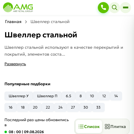
Главная
Швеллер стальной
Швеллер стальной
Швеллер стальной используют в качестве перекрытий и
покрытий, элементов соста...
Развернуть
Популярные подборки
Швеллер У
Швеллер П
6.5
8
10
12
14
16
18
20
22
24
27
30
33
Последний раз цены обновились
в
Список
Плитка
08 : 00
| 09.08.2026