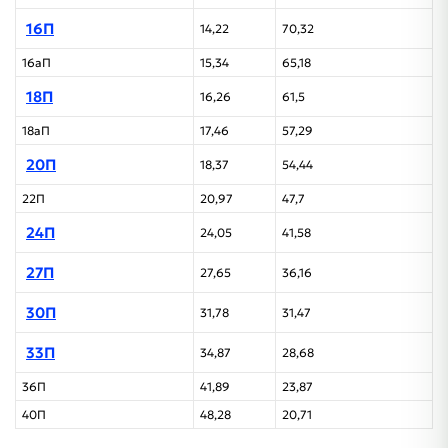
16П
14,22
70,32
16аП
15,34
65,18
18П
16,26
61,5
18аП
17,46
57,29
20П
18,37
54,44
22П
20,97
47,7
24П
24,05
41,58
27П
27,65
36,16
30П
31,78
31,47
33П
34,87
28,68
36П
41,89
23,87
40П
48,28
20,71