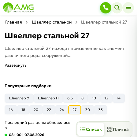
Главная
Швеллер стальной
Швеллер стальной 27
Швеллер стальной 27
Швеллер стальной 27 находит применение как элемент
различного рода сооружений...
Развернуть
Популярные подборки
Швеллер У
Швеллер П
6.5
8
10
12
14
16
18
20
22
24
27
30
33
Последний раз цены обновились
в
Список
Плитка
08 : 00
| 07.08.2026