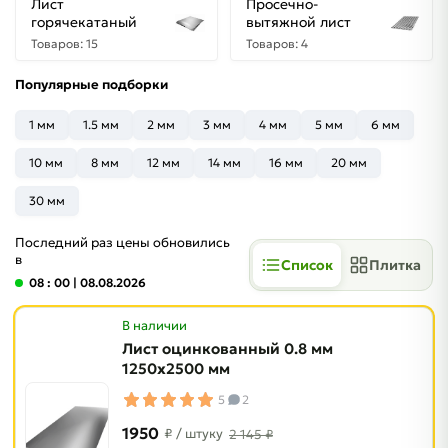
Лист
Просечно-
горячекатаный
вытяжной лист
Товаров: 15
Товаров: 4
Популярные подборки
1 мм
1.5 мм
2 мм
3 мм
4 мм
5 мм
6 мм
10 мм
8 мм
12 мм
14 мм
16 мм
20 мм
30 мм
Последний раз цены обновились
в
Список
Плитка
08 : 00
| 08.08.2026
В наличии
Лист оцинкованный 0.8 мм
1250х2500 мм
5
2
1950
₽
/ штуку
2 145 ₽