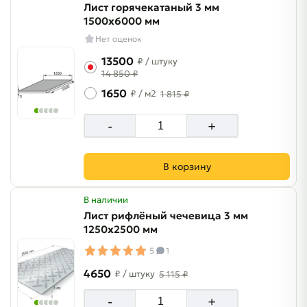
Лист горячекатаный 3 мм
1500х6000 мм
Нет оценок
13500
₽
/ штуку
14 850 ₽
1650
₽
/ м2
1 815 ₽
-
+
В корзину
В наличии
Лист рифлёный чечевица 3 мм
1250х2500 мм
5
1
4650
₽
/ штуку
5 115 ₽
-
+