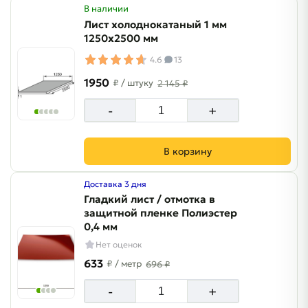
В наличии
Лист холоднокатаный 1 мм
1250х2500 мм
4.6
13
1950
₽
/ штуку
2 145 ₽
-
+
В корзину
Доставка 3 дня
Гладкий лист / отмотка в
защитной пленке Полиэстер
0,4 мм
Нет оценок
633
₽
/ метр
696 ₽
-
+