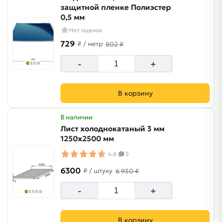
защитной пленке Полиэстер
0,5 мм
Нет оценок
729
₽
/ метр
802 ₽
-
+
В корзину
В наличии
Лист холоднокатаный 3 мм
1250х2500 мм
4.6
5
6300
₽
/ штуку
6 930 ₽
-
+
В корзину