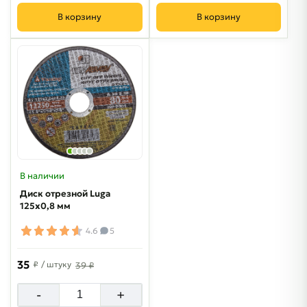
В корзину
В корзину
В наличии
Диск отрезной Luga
125х0,8 мм
4.6
5
35
₽
/ штуку
39 ₽
-
+