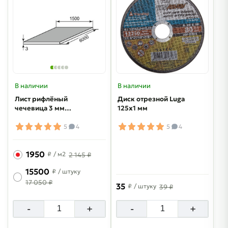
В наличии
В наличии
Лист рифлёный
Диск отрезной Luga
чечевица 3 мм
125х1 мм
1500х6000 мм
5
4
5
4
1950
₽
/ м2
2 145 ₽
15500
₽
/ штуку
17 050 ₽
35
₽
/ штуку
39 ₽
-
+
-
+