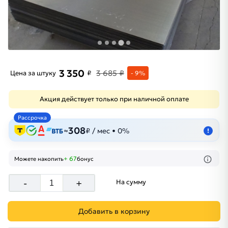
3 350
3 685 ₽
Цена за штуку
₽
- 9%
Акция действует только при наличной оплате
Рассрочка
308
≈
₽ / мес • 0%
!
+ 67
Можете накопить
бонус
-
+
На сумму
Добавить в корзину