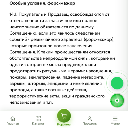
Особые условия, форс-мажор
14.1. Покупатель и Продавец освобождаются от
ответственности за частичное или полное
неисполнение обязательств по данному
Соглашению, если это явилось следствием
событий чрезвычайного характера (форс-мажор),
которые произошли после заключения
Соглашения. К таким происшествиям относятся
обстоятельства непреодолимой силы, которые ни
одна из сторон не могла предвидеть или
предотвратить разумными мерами: наводнения,
пожары, землетрясения, падение метеорита,
взрывы, штормы, эпидемии и иные явления
природы, а также военные действия,
террористические акты, акции гражданского
неповиновения и т.п.
Срок действия
Главная
Каталог
Профиль
Меню
15.1. Настоящее Соглашение вступает в силу с
Корзина