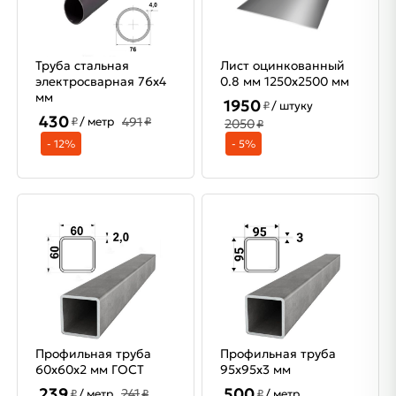
Труба стальная
Лист оцинкованный
электросварная 76х4
0.8 мм 1250х2500 мм
мм
1950
₽
/ штуку
430
491
₽
/ метр
₽
2050
₽
- 12%
- 5%
Профильная труба
Профильная труба
60х60х2 мм ГОСТ
95х95х3 мм
239
500
241
₽
/ метр
₽
₽
/ метр