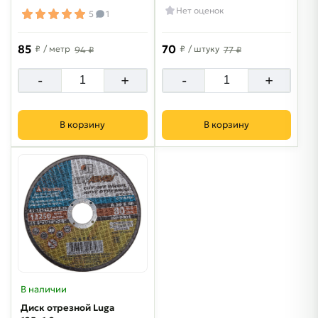
мм
Нет оценок
5
1
85
70
₽
/ метр
₽
/ штуку
94 ₽
77 ₽
-
+
-
+
В корзину
В корзину
В наличии
Диск отрезной Luga