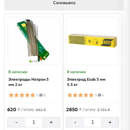
Самовывоз
В наличии
В наличии
Электроды Нотрон 3
Электрод Esab 3 мм
мм 2 кг
5.3 кг
5
6
5
4
620
2850
₽
/ штуку
₽
/ штуку
682 ₽
3 135 ₽
-
+
-
+