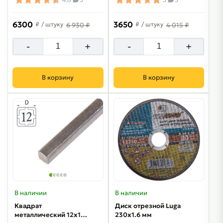
6300
3650
₽
/ штуку
₽
/ штуку
6 930 ₽
4 015 ₽
-
+
-
+
В корзину
В корзину
В наличии
В наличии
Квадрат
Диск отрезной Luga
металлический 12х12
230х1.6 мм