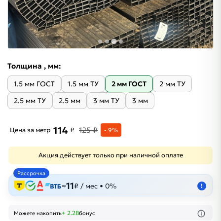
Толщина , мм:
1.5 мм ГОСТ
1.5 мм ТУ
2 мм ГОСТ
2 мм ТУ
2.5 мм ТУ
2.5 мм
3 мм ТУ
3 мм
114
125 ₽
Цена за метр
₽
- 9%
Акция действует только при наличной оплате
Рассрочка
11
≈
₽ / мес • 0%
!
+ 2.28
Можете накопить
бонус