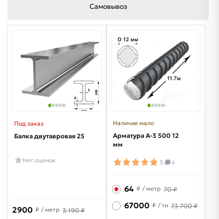
Самовывоз
Наличие мало
Под заказ
Арматура A-3 500 12
Балка двутавровая 25
мм
Нет оценок
5
4
64
₽
/ метр
70 ₽
67000
₽
/ тн
73 700 ₽
2900
₽
/ метр
3 190 ₽