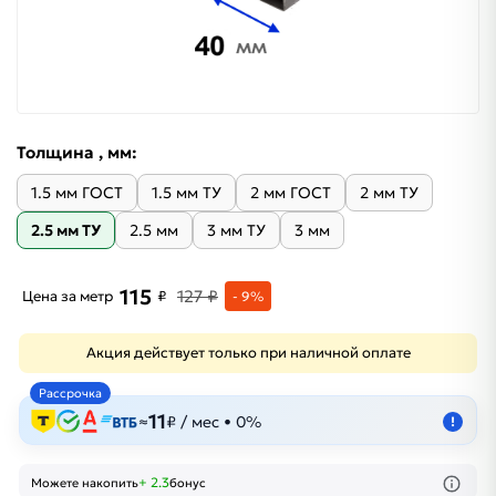
Толщина , мм:
1.5 мм ГОСТ
1.5 мм ТУ
2 мм ГОСТ
2 мм ТУ
2.5 мм ТУ
2.5 мм
3 мм ТУ
3 мм
115
127 ₽
Цена за метр
₽
- 9%
Акция действует только при наличной оплате
Рассрочка
11
≈
₽ / мес • 0%
!
+ 2.3
Можете накопить
бонус