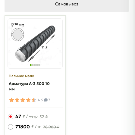
Самовывоз
Наличие мало
Арматура A-3 500 10
мм
4.6
7
47
₽
/ метр
52 ₽
71800
₽
/ тн
78 980 ₽