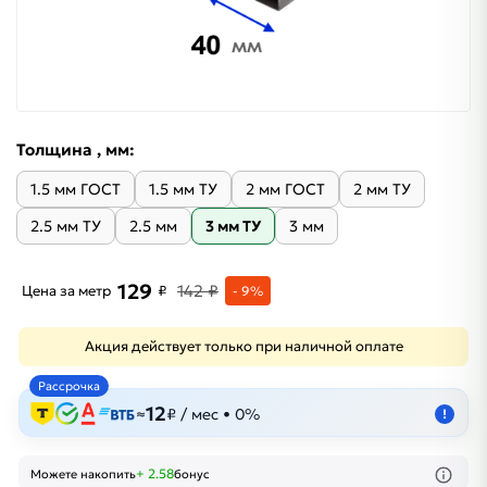
Толщина , мм:
1.5 мм ГОСТ
1.5 мм ТУ
2 мм ГОСТ
2 мм ТУ
2.5 мм ТУ
2.5 мм
3 мм ТУ
3 мм
129
142 ₽
Цена за метр
₽
- 9%
Акция действует только при наличной оплате
Рассрочка
12
≈
₽ / мес • 0%
!
+ 2.58
Можете накопить
бонус