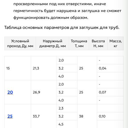
просверленными под них отверстиями, иначе
герметичность будет нарушена и заглушка не сможет
функционировать должным образом.
Таблица основных параметров для заглушек для труб.
Условный
Наружный
Толщина
Высота
Масса,
проход Ду, мм
диаметр Д, мм
Т, мм
H, мм
кг
2,0
-
15
21,3
3,2
25
0,04
4,0
-
2,0
-
20
26,9
3,2
25
0,07
4,0
-
2,3
25
33,7
3,2
38
0,10
4,5