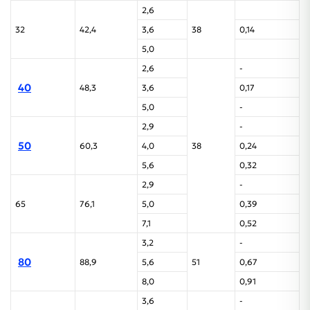
2,6
32
42,4
3,6
38
0,14
5,0
2,6
-
40
48,3
3,6
0,17
5,0
-
2,9
-
50
60,3
4,0
38
0,24
5,6
0,32
2,9
-
65
76,1
5,0
0,39
7,1
0,52
3,2
-
80
88,9
5,6
51
0,67
8,0
0,91
3,6
-