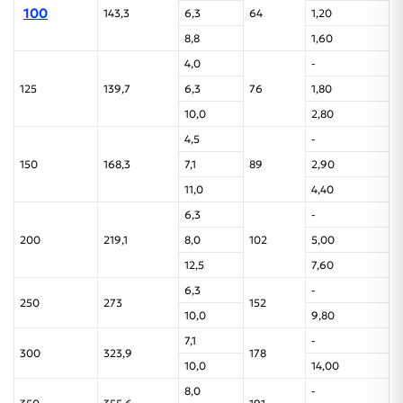
100
143,3
6,3
64
1,20
8,8
1,60
4,0
-
125
139,7
6,3
76
1,80
10,0
2,80
4,5
-
150
168,3
7,1
89
2,90
11,0
4,40
6,3
-
200
219,1
8,0
102
5,00
12,5
7,60
6,3
-
250
273
152
10,0
9,80
7,1
-
300
323,9
178
10,0
14,00
8,0
-