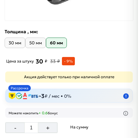
Толщина , мм:
30 мм
50 мм
60 мм
30
33 ₽
Цена за штуку
₽
- 9%
Акция действует только при наличной оплате
Рассрочка
3
≈
₽ / мес • 0%
!
+ 0.6
Можете накопить
бонус
-
+
На сумму