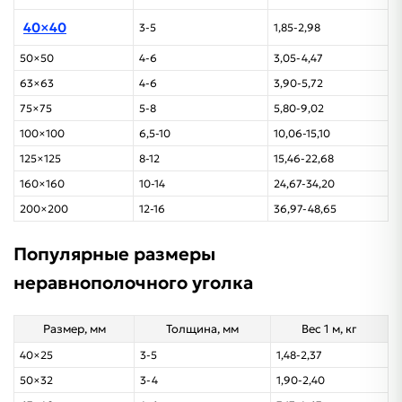
40×40
3-5
1,85-2,98
50×50
4-6
3,05-4,47
63×63
4-6
3,90-5,72
75×75
5-8
5,80-9,02
100×100
6,5-10
10,06-15,10
125×125
8-12
15,46-22,68
160×160
10-14
24,67-34,20
200×200
12-16
36,97-48,65
Популярные размеры
неравнополочного уголка
Размер, мм
Толщина, мм
Вес 1 м, кг
40×25
3-5
1,48-2,37
50×32
3-4
1,90-2,40