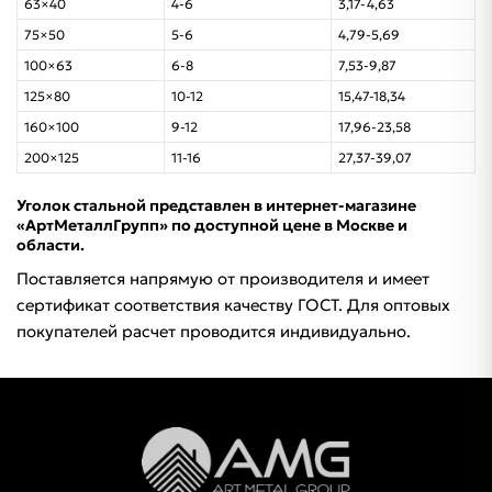
63×40
4-6
3,17-4,63
75×50
5-6
4,79-5,69
100×63
6-8
7,53-9,87
125×80
10-12
15,47-18,34
160×100
9-12
17,96-23,58
200×125
11-16
27,37-39,07
Уголок стальной представлен в интернет-магазине
«АртМеталлГрупп» по доступной цене в Москве и
области.
Поставляется напрямую от производителя и имеет
сертификат соответствия качеству ГОСТ. Для оптовых
покупателей расчет проводится индивидуально.