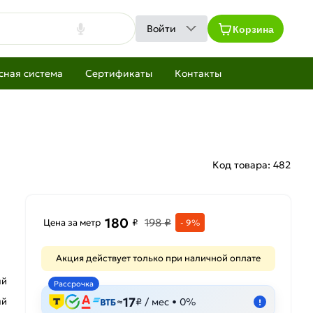
Корзина
Войти
сная система
Сертификаты
Контакты
Код товара:
482
180
198 ₽
Цена за метр
₽
- 9%
Акция действует только при наличной оплате
ый
Рассрочка
17
ый
≈
₽ / мес • 0%
!