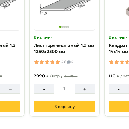
В наличии
В наличии
ный 1.5
Лист горячекатаный 1.5 мм
Квадрат
1250х2500 мм
14х14 мм
4.8
4
2990
110
 ₽
₽
/ штуку
3 289 ₽
₽
/ ме
+
-
+
-
В корзину