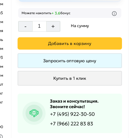
мм
п5
+ 3.6
Можете накопить
бонус
 м
-
+
На сумму
ия
ль
Добавить в корзину
мм
93
Запросить оптовую цену
мм
 м
Купить в 1 клик
шт
кг
Заказ и консультация.
кг
Звоните сейчас!
+7 (495) 922-30-50
+7 (966) 222 83 83
00