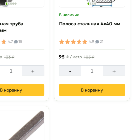
В наличии
ная труба
Полоса стальная 4х40 мм
 мм
4.7
15
4.9
21
95
тр
133 ₽
₽
/ метр
105 ₽
+
-
+
В корзину
В корзину