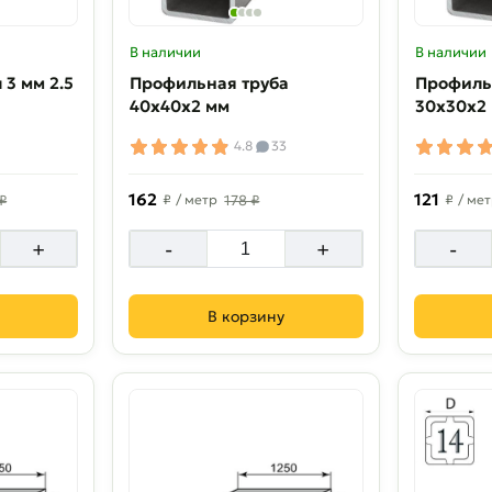
В наличии
В наличии
Профильная труба
Профиль
40х40х2 мм
30х30х2
4.8
33
162
121
₽
₽
/ метр
178 ₽
₽
/ ме
+
-
+
-
В корзину