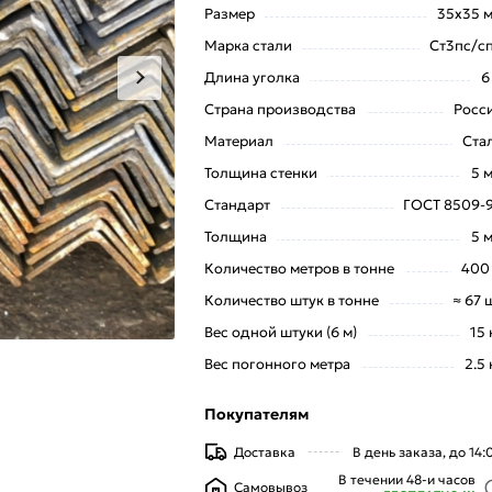
Размер
35х35 
Марка стали
Ст3пс/с
Длина уголка
6
Страна производства
Росс
Материал
Ста
Толщина стенки
5 
Стандарт
ГОСТ 8509-
Толщина
5 
Количество метров в тонне
400
Количество штук в тонне
≈ 67 
Вес одной штуки (6 м)
15 
Вес погонного метра
2.5 
Покупателям
Доставка
В день заказа, до 14:
В течении 48-и часов
Самовывоз