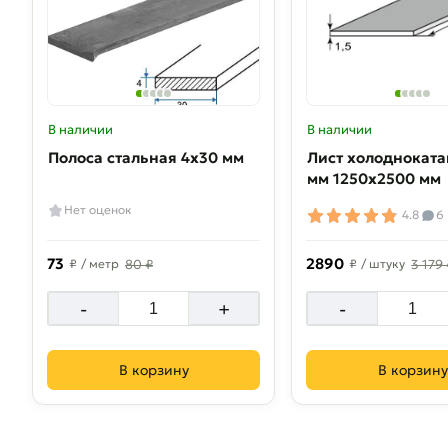
В наличии
В наличии
Полоса стальная 4х30 мм
Лист холодноката
мм 1250х2500 мм
Нет оценок
4.8
6
73
2890
₽
/ метр
80 ₽
₽
/ штуку
3 179
-
+
-
В корзину
В корзину