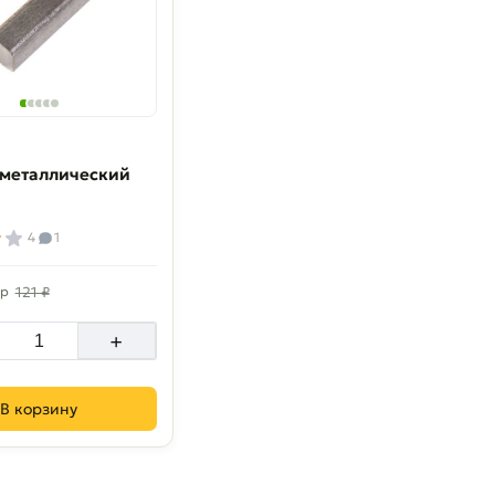
 металлический
4
1
тр
121 ₽
+
В корзину