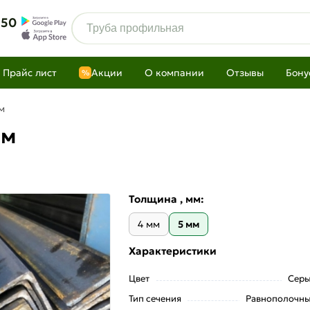
 50
Прайс лист
Акции
О компании
Отзывы
Бону
%
м
мм
Толщина , мм:
4 мм
5 мм
Характеристики
Цвет
Сер
Тип сечения
Равнополочн