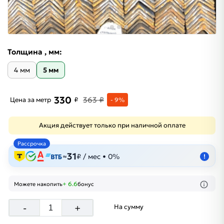
Толщина , мм:
4 мм
5 мм
330
363 ₽
Цена за метр
₽
- 9%
Акция действует только при наличной оплате
Рассрочка
31
≈
₽ / мес • 0%
!
+ 6.6
Можете накопить
бонус
-
+
На сумму