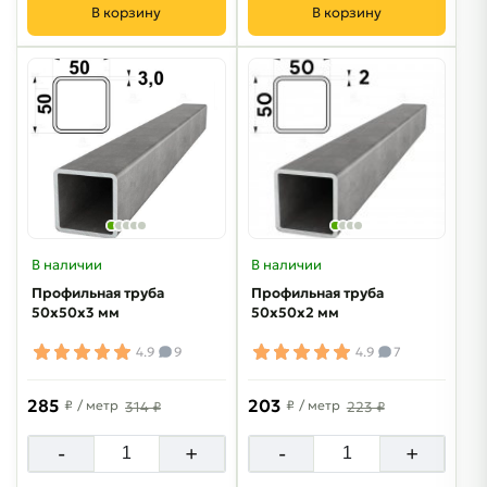
В корзину
В корзину
В наличии
В наличии
Профильная труба
Профильная труба
50х50х3 мм
50х50х2 мм
4.9
9
4.9
7
285
203
₽
/ метр
₽
/ метр
314 ₽
223 ₽
-
+
-
+