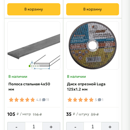
В корзину
В корзину
В наличии
В наличии
Полоса стальная 4х50
Диск отрезной Luga
мм
125х1.2 мм
4.8
11
5
1
105
35
₽
/ метр
₽
/ штуку
116 ₽
39 ₽
-
+
-
+