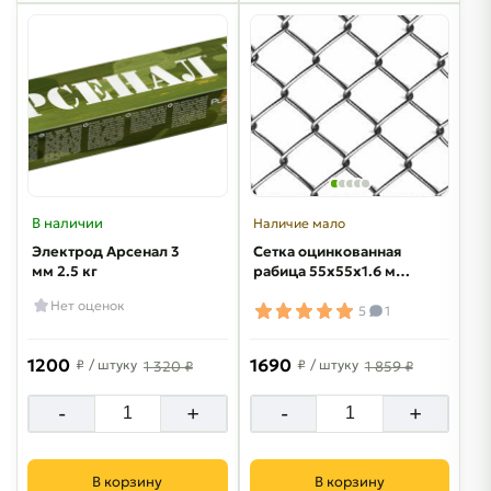
В наличии
Наличие мало
Электрод Арсенал 3
Сетка оцинкованная
мм 2.5 кг
рабица 55х55х1.6 мм
2х10 м
Нет оценок
5
1
1200
1690
₽
/ штуку
₽
/ штуку
1 320 ₽
1 859 ₽
-
+
-
+
В корзину
В корзину