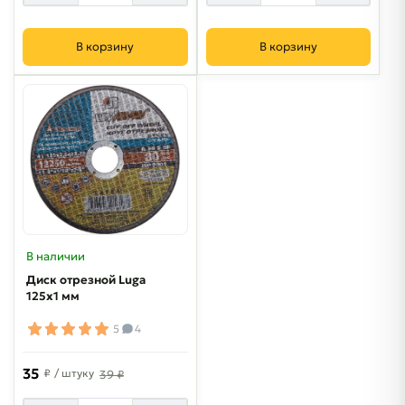
В корзину
В корзину
В наличии
Диск отрезной Luga
125х1 мм
5
4
35
₽
/ штуку
39 ₽