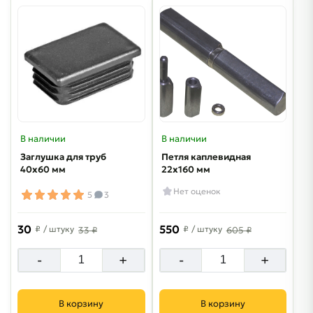
В наличии
В наличии
Заглушка для труб
Петля каплевидная
40х60 мм
22х160 мм
Нет оценок
5
3
30
550
₽
/ штуку
₽
/ штуку
33 ₽
605 ₽
-
+
-
+
В корзину
В корзину