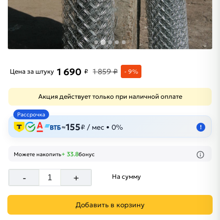
1 690
1 859 ₽
Цена за штуку
₽
- 9%
Акция действует только при наличной оплате
Рассрочка
155
≈
₽ / мес • 0%
!
+ 33.8
Можете накопить
бонус
-
+
На сумму
Добавить в корзину