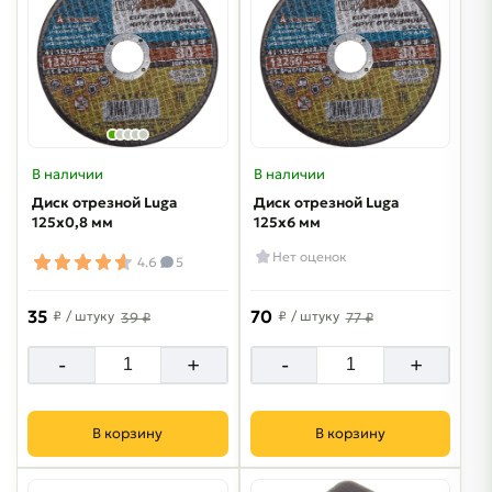
В наличии
В наличии
Диск отрезной Luga
Диск отрезной Luga
125х0,8 мм
125х6 мм
Нет оценок
4.6
5
35
70
₽
/ штуку
₽
/ штуку
39 ₽
77 ₽
-
+
-
+
В корзину
В корзину