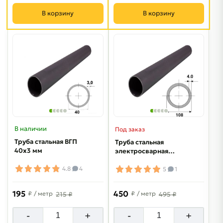
В корзину
В корзину
В наличии
Под заказ
Труба стальная ВГП
Труба стальная
40х3 мм
электросварная
108х4,0 мм
4.8
4
5
1
195
450
₽
/ метр
₽
/ метр
215 ₽
495 ₽
-
+
-
+