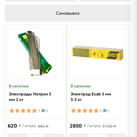
Самовывоз
В наличии
В наличии
Электроды Нотрон 3
Электрод Esab 3 мм
мм 2 кг
5.3 кг
5
6
5
4
620
2850
₽
/ штуку
₽
/ штуку
682 ₽
3 135 ₽