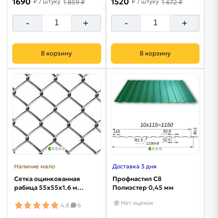
1690
1520
₽
/ штуку
₽
/ штуку
1 859 ₽
1 672 ₽
-
+
-
+
В корзину
В корзину
Наличие мало
Доставка 3 дня
Сетка оцинкованная
Профнастил С8
рабица 55х55х1.6 мм
Полиэстер 0,45 мм
1.5х10 м
Нет оценок
4.8
6