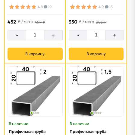
4.8
19
4.9
15
452
350
₽
/ метр
₽
/ метр
497 ₽
385 ₽
-
+
-
+
В корзину
В корзину
В наличии
В наличии
Профильная труба
Профильная труба