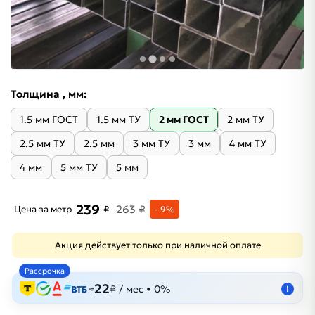
Толщина , мм:
1.5 мм ГОСТ
1.5 мм ТУ
2 мм ГОСТ
2 мм ТУ
2.5 мм ТУ
2.5 мм
3 мм ТУ
3 мм
4 мм ТУ
4 мм
5 мм ТУ
5 мм
239
263 ₽
Цена за метр
₽
- 9%
Акция действует только при наличной оплате
Рассрочка
22
≈
₽ / мес • 0%
!