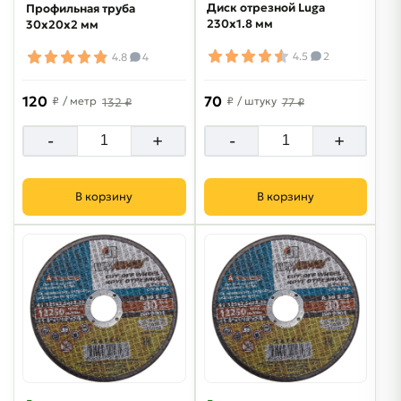
Диск отрезной Luga
Профильная труба
230х1.8 мм
30х20х2 мм
4.5
2
4.8
4
120
70
₽
/ метр
₽
/ штуку
132 ₽
77 ₽
-
+
-
+
В корзину
В корзину