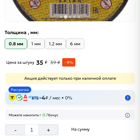
Толщина , мм:
0.8 мм
1 мм
1.2 мм
6 мм
35
39 ₽
Цена за штуку
₽
- 9%
Акция действует только при наличной оплате
Рассрочка
4
≈
₽ / мес • 0%
!
+ 0.7
Можете накопить
бонус
-
+
На сумму