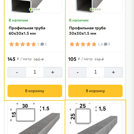
В наличии
В наличии
Профильная труба
Профильная труба
60х30х1.5 мм
30х30х1.5 мм
5
3
4.8
9
145
105
₽
/ метр
₽
/ метр
160 ₽
116 ₽
-
+
-
+
В корзину
В корзину