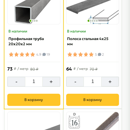
В наличии
В наличии
Профильная труба
Полоса стальная 4х25
20х20х2 мм
мм
4.9
19
5
2
73
64
₽
/ метр
₽
/ метр
80 ₽
70 ₽
-
+
-
+
В корзину
В корзину