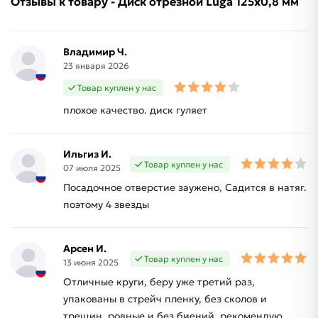
Отзывы к товару - Диск отрезной Luga 125х0,8 мм
Владимир Ч.
23 января 2026
Товар куплен у нас
плохое качество. диск гуляет
Ильгиз И.
Товар куплен у нас
07 июля 2025
Посадочное отверстие заужено, Садится в натяг.
поэтому 4 звезды
Арсен И.
Товар куплен у нас
13 июня 2025
Отличные круги, беру уже третий раз,
упакованы в стрейч пленку, без сколов и
трещин, ровные и без биений, рекомендую.