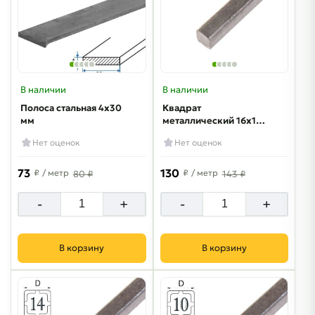
В наличии
В наличии
Полоса стальная 4х30
Квадрат
мм
металлический 16х16
мм
Нет оценок
Нет оценок
73
130
₽
/ метр
₽
/ метр
80 ₽
143 ₽
-
+
-
+
В корзину
В корзину