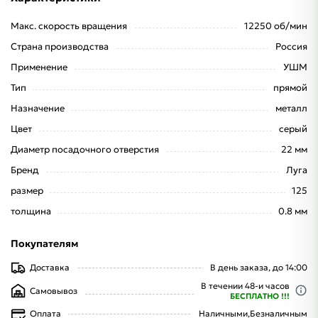
Макс. скорость вращения
12250 об/мин
Страна производства
Россия
Применение
УШМ
Тип
прямой
Назначение
металл
Цвет
серый
Диаметр посадочного отверстия
22 мм
Бренд
Луга
размер
125
толщина
0.8 мм
Покупателям
Доставка
В день заказа, до 14:00
В течении 48-и часов
Самовывоз
БЕСПЛАТНО !!!
Оплата
Наличными,
Безналичным