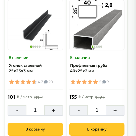
В наличии
В наличии
Уголок стальной
Профильная труба
25х25х3 мм
40х25х2 мм
4.7
20
5
9
101
135
₽
/ метр
₽
/ метр
111 ₽
149 ₽
-
+
-
+
В корзину
В корзину