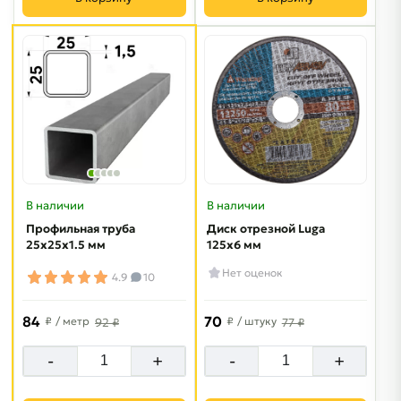
В наличии
В наличии
Профильная труба
Диск отрезной Luga
25х25х1.5 мм
125х6 мм
Нет оценок
4.9
10
84
70
₽
/ метр
₽
/ штуку
92 ₽
77 ₽
-
+
-
+