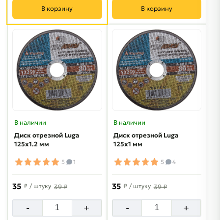
В корзину
В корзину
В наличии
В наличии
Диск отрезной Luga
Диск отрезной Luga
125х1.2 мм
125х1 мм
5
1
5
4
35
35
₽
/ штуку
₽
/ штуку
39 ₽
39 ₽
-
+
-
+