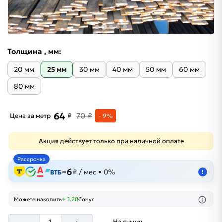
Толщина , мм:
20 мм
25 мм
30 мм
40 мм
50 мм
60 мм
80 мм
64
70 ₽
Цена за метр
₽
- 9%
Акция действует только при наличной оплате
Рассрочка
6
≈
₽ / мес • 0%
!
+ 1.28
Можете накопить
бонус
На сумму