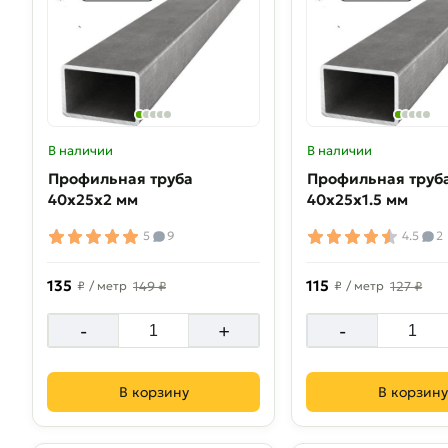
В наличии
В наличии
Профильная труба
Профильная труб
40х25х2 мм
40х25х1.5 мм
5
9
4.5
2
135
115
₽
/ метр
149 ₽
₽
/ метр
127 ₽
-
+
-
В корзину
В корзину