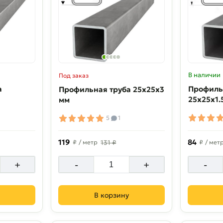
В наличии
Под заказ
а
Профиль
Профильная труба 25х25х3
25х25х1.
мм
5
1
119
84
₽
/ метр
131 ₽
₽
/ мет
+
-
+
-
В корзину