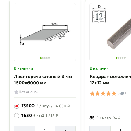
В наличии
В наличии
Лист горячекатаный 3 мм
Квадрат металли
1500х6000 мм
12х12 мм
Нет оценок
5
1
13500
₽
/ штуку
14 850 ₽
1650
₽
/ м2
1 815 ₽
85
₽
/ метр
94 ₽
-
+
-