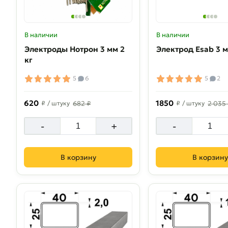
В наличии
В наличии
Электроды Нотрон 3 мм 2
Электрод Esab 3 м
кг
5
6
5
2
620
1850
₽
/ штуку
682 ₽
₽
/ штуку
2 035
-
+
-
В корзину
В корзину