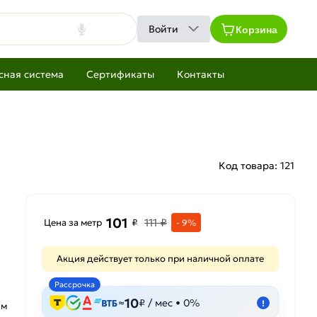
Корзина
Войти
сная система
Сертификаты
Контакты
Код товара:
121
101
111 ₽
Цена за метр
₽
- 9%
Акция действует только при наличной оплате
Рассрочка
10
≈
₽ / мес • 0%
!
 м