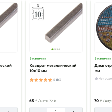
В наличии
В наличии
ческий
Квадрат металлический
Диск отр
10х10 мм
мм
Нет оцен
5
3
65
70
₽
/ метр
72 ₽
₽
/ шту
+
-
+
-