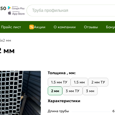
 50
Прайс лист
Акции
О компании
Отзывы
Бону
%
5х2 мм
2 мм
Толщина , мм:
1.5 мм ТУ
1.5 мм
2 мм ТУ
2 мм
3 мм ТУ
3 мм
Характеристики
Длина трубы
6