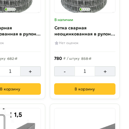
В наличии
арная
Сетка сварная
ованная в рулоне
неоцинкованная в рулоне
3 мм 0.2х48 м
50х60х1.3 0.25х48 м
ок
Нет оценок
780
уку
682 ₽
₽
/ штуку
858 ₽
+
-
+
В корзину
В корзину