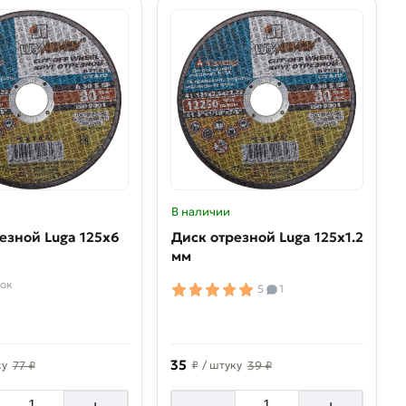
В наличии
езной Luga 125х6
Диск отрезной Luga 125х1.2
мм
ок
5
1
35
ку
77 ₽
₽
/ штуку
39 ₽
+
-
+