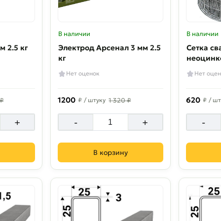
В наличии
В наличии
м 2.5 кг
Электрод Арсенал 3 мм 2.5
Сетка св
кг
неоцинк
50х60х1.
Нет оценок
Нет оцен
1200
620
 ₽
₽
/ штуку
1 320 ₽
₽
/ шт
+
-
+
-
В корзину