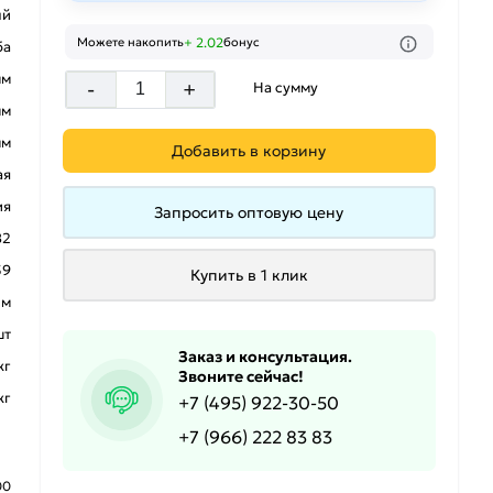
ый
+ 2.02
Можете накопить
бонус
ба
мм
-
+
На сумму
мм
мм
Добавить в корзину
ая
ия
Запросить оптовую цену
82
39
Купить в 1 клик
 м
шт
Заказ и консультация.
кг
Звоните сейчас!
кг
+7 (495) 922-30-50
+7 (966) 222 83 83
00