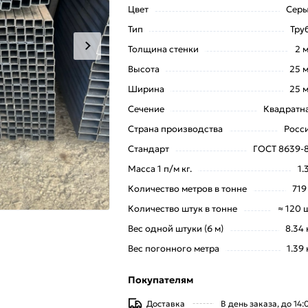
Цвет
Сер
Тип
Тру
Толщина стенки
2 
Высота
25 
Ширина
25 
Сечение
Квадратн
Страна производства
Росс
Стандарт
ГОСТ 8639-
Масса 1 п/м кг.
1.
Количество метров в тонне
719
Количество штук в тонне
≈ 120 
Вес одной штуки (6 м)
8.34 
Вес погонного метра
1.39 
Покупателям
Доставка
В день заказа, до 14: