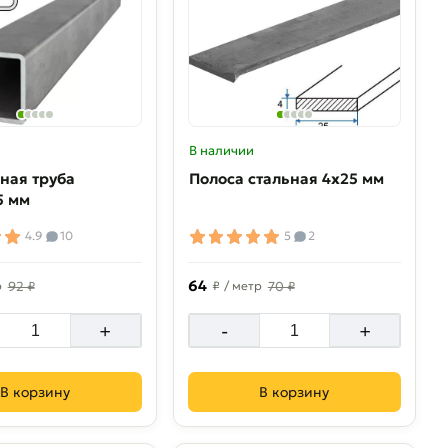
В наличии
ная труба
Полоса стальная 4х25 мм
5 мм
4.9
10
5
2
64
р
92 ₽
₽
/ метр
70 ₽
+
-
+
В корзину
В корзину