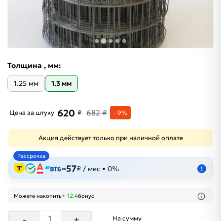
Толщина , мм:
1.25 мм
1.3 мм
620
682 ₽
Цена за штуку
₽
- 9%
Акция действует только при наличной оплате
Рассрочка
57
≈
₽ / мес • 0%
!
+ 12.4
Можете накопить
бонус
-
+
На сумму