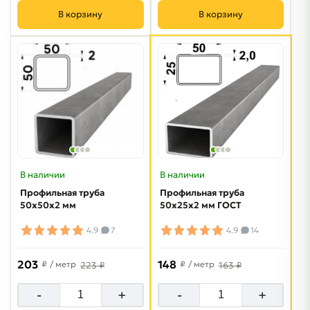
В корзину
В корзину
В наличии
В наличии
Профильная труба
Профильная труба
50х50х2 мм
50х25х2 мм ГОСТ
4.9
7
4.9
14
203
148
₽
/ метр
₽
/ метр
223 ₽
163 ₽
-
+
-
+