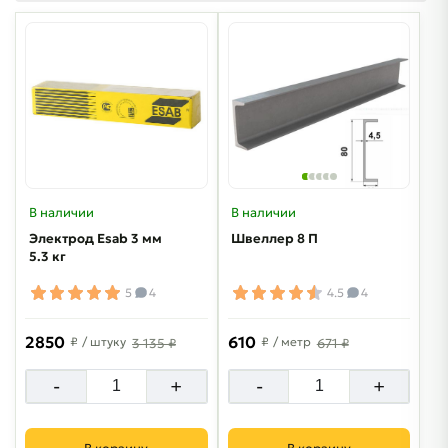
В наличии
В наличии
Электрод Esab 3 мм
Швеллер 8 П
5.3 кг
5
4
4.5
4
2850
610
₽
/ штуку
₽
/ метр
3 135 ₽
671 ₽
-
+
-
+