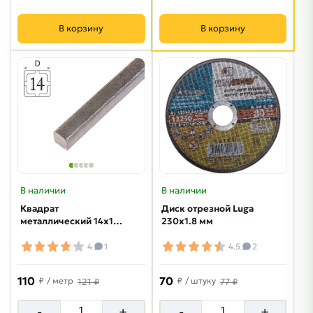
В корзину
В корзину
В наличии
В наличии
Квадрат
Диск отрезной Luga
металлический 14х14
230х1.8 мм
мм
4
1
4.5
2
110
70
₽
/ метр
₽
/ штуку
121 ₽
77 ₽
-
+
-
+