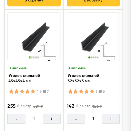
В корзину
В корзину
В наличии
В наличии
Уголок стальной
Уголок стальной
45х45х4 мм
32х32х3 мм
4.9
7
5
6
255
142
₽
/ метр
₽
/ метр
281 ₽
156 ₽
-
+
-
+