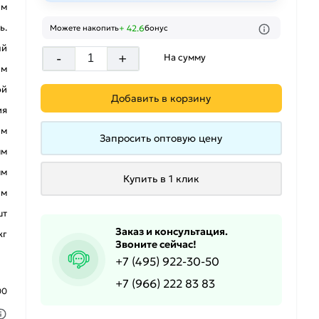
 м
ь.
+ 42.6
Можете накопить
бонус
ый
-
+
На сумму
 м
ой
Добавить в корзину
ия
 м
Запросить оптовую цену
мм
мм
Купить в 1 клик
 м
шт
Заказ и консультация.
кг
Звоните сейчас!
+7 (495) 922-30-50
+7 (966) 222 83 83
00