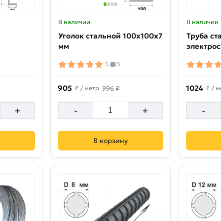
В наличии
В наличии
Уголок стальной 100х100х7
Труба ст
мм
электрос
5
5
905
1024
₽
/ метр
996 ₽
₽
/ м
+
-
+
-
В корзину