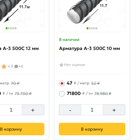
В наличии
 A-3 500C 12 мм
Арматура A-3 500C 10 мм
Нет оценок
4.9
46
47
 метр
70 ₽
₽
/ метр
52 ₽
0
71800
₽
/ тн
73 700 ₽
₽
/ тн
78 980 ₽
+
-
+
В корзину
В корзину