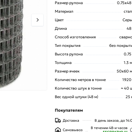
Размер рулона
0.75х48
Материал
стал
Цвет
Сер
Длина
48
Способ изготовления
сварн
Тип покрытия
без покрыт
Высота рулона
0.75
Толщина
1.3 
Размер ячеек
50х60 
Количество метров в тонне
1920
Количество штук в тонне
≈ 40 
Вес одной штуки (48 м)
25 
Покупателям
Доставка
В день заказа, до 14:
В течении 48-и часов
Самовывоз