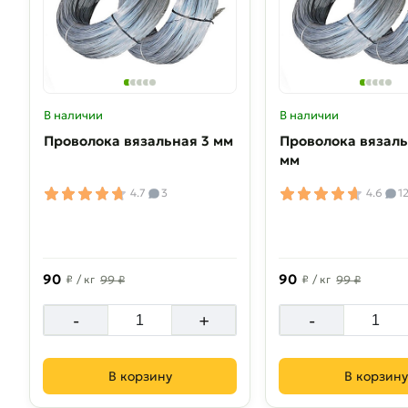
В наличии
В наличии
Проволока вязальная 3 мм
Проволока вязаль
мм
4.7
3
4.6
1
90
90
₽
/ кг
99 ₽
₽
/ кг
99 ₽
-
+
-
В корзину
В корзину