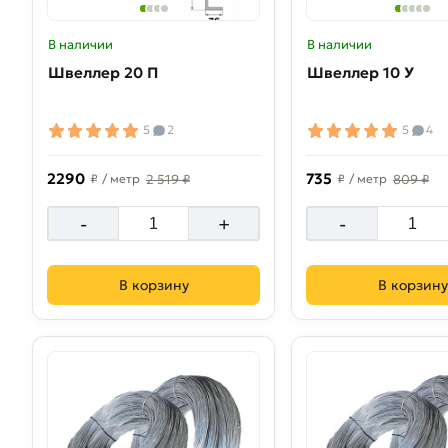
В наличии
В наличии
Швеллер 20 П
Швеллер 10 У
5
2
5
4
2290
735
₽
/ метр
2 519 ₽
₽
/ метр
809 ₽
-
+
-
В корзину
В корзину