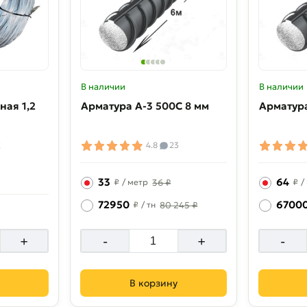
В наличии
В наличии
ная 1,2
Арматура A-3 500C 8 мм
Арматура
2
4.8
23
33
64
₽
/ метр
36 ₽
₽
/
72950
6700
₽
/ тн
80 245 ₽
+
-
+
-
В корзину