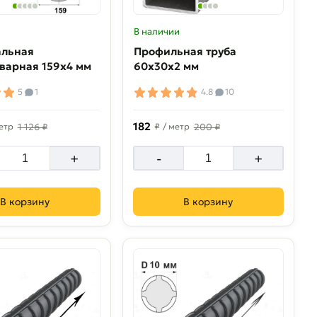
В наличии
альная
Профильная труба
варная 159х4 мм
60х30х2 мм
5
1
4.8
10
182
етр
1 126 ₽
₽
/ метр
200 ₽
+
-
+
В корзину
В корзину