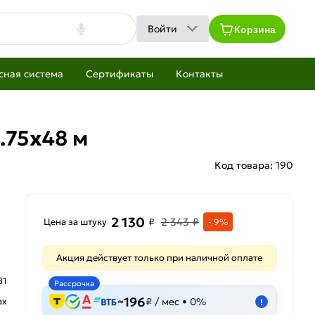
Корзина
Войти
сная система
Сертификаты
Контакты
.75х48 м
Код товара:
190
2 130
2 343 ₽
Цена за штуку
₽
- 9%
Акция действует только при наличной оплате
81
Рассрочка
196
ах
≈
₽ / мес • 0%
!