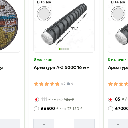
В наличии
В наличии
ga
Арматура A-3 500C 16 мм
Арматура
4.7
6
111
85
₽
/ метр
122 ₽
₽
/
66500
6700
₽
/ тн
73 150 ₽
+
-
+
-