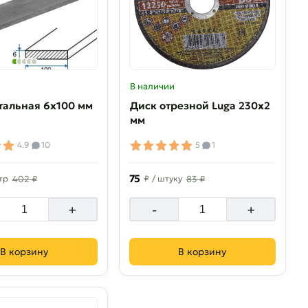
В наличии
тальная 6х100 мм
Диск отрезной Luga 230х2
мм
4.9
10
5
1
75
тр
402 ₽
₽
/ штуку
83 ₽
+
-
+
В корзину
В корзину