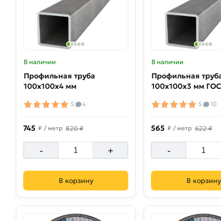
В наличии
В наличии
Профильная труба
Профильная труб
100х100х4 мм
100х100х3 мм ГО
5
4
5
10
745
565
₽
/ метр
820 ₽
₽
/ метр
622 ₽
-
+
-
В корзину
В корзину