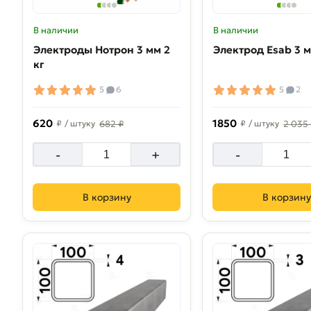
В наличии
В наличии
Электроды Нотрон 3 мм 2
Электрод Esab 3 м
кг
5
6
5
2
620
1850
₽
/ штуку
682 ₽
₽
/ штуку
2 035
-
+
-
В корзину
В корзину