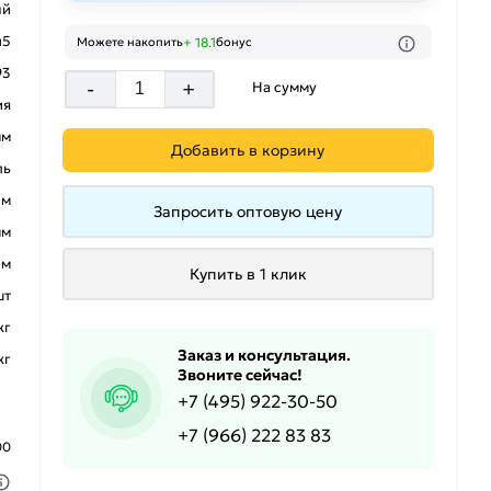
ый
п5
+ 18.1
Можете накопить
бонус
93
-
+
На сумму
ия
мм
Добавить в корзину
ль
 м
Запросить оптовую цену
мм
 м
Купить в 1 клик
шт
кг
Заказ и консультация.
кг
Звоните сейчас!
+7 (495) 922-30-50
+7 (966) 222 83 83
00