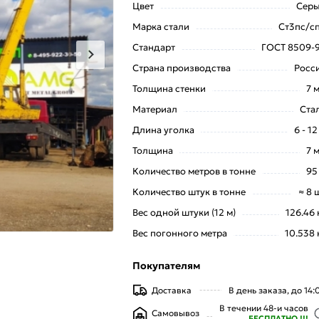
Цвет
Сер
Марка стали
Ст3пс/с
Стандарт
ГОСТ 8509-
Страна производства
Росс
Толщина стенки
7 
Материал
Ста
Длина уголка
6 - 12
Толщина
7 
Количество метров в тонне
95
Количество штук в тонне
≈ 8 
Вес одной штуки (12 м)
126.46 
Вес погонного метра
10.538 
Покупателям
Доставка
В день заказа, до 14:
В течении 48-и часов
Самовывоз
БЕСПЛАТНО !!!