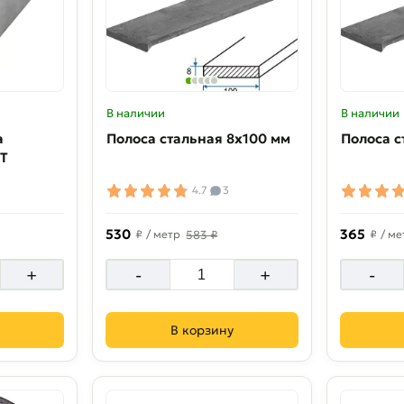
В наличии
В наличии
а
Полоса стальная 8х100 мм
Полоса с
СТ
4.7
3
530
365
₽
/ метр
583 ₽
₽
/ ме
+
-
+
-
В корзину