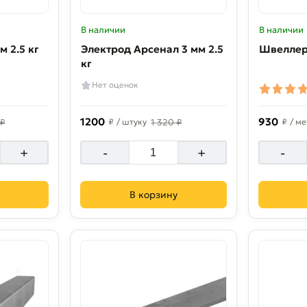
В наличии
В наличии
м 2.5 кг
Электрод Арсенал 3 мм 2.5
Швеллер
кг
Нет оценок
1200
930
 ₽
₽
/ штуку
1 320 ₽
₽
/ ме
+
-
+
-
В корзину