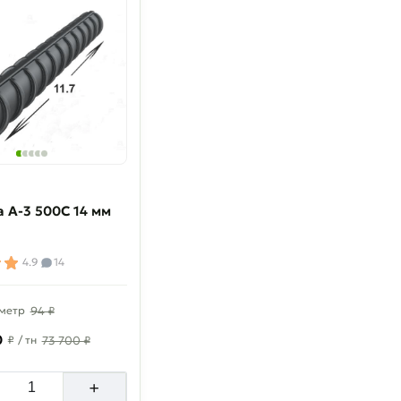
 A-3 500C 14 мм
4.9
14
 метр
94 ₽
0
₽
/ тн
73 700 ₽
+