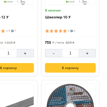
В наличии
 12 У
Швеллер 10 У
4.9
7
5
4
735
тр
1 023 ₽
₽
/ метр
809 ₽
+
-
+
В корзину
В корзину