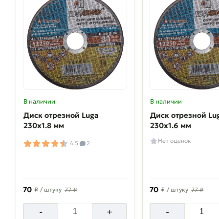
В наличии
В наличии
Диск отрезной Luga
Диск отрезной Lu
230х1.8 мм
230х1.6 мм
Нет оценок
4.5
2
70
70
₽
/ штуку
77 ₽
₽
/ штуку
77 ₽
-
+
-