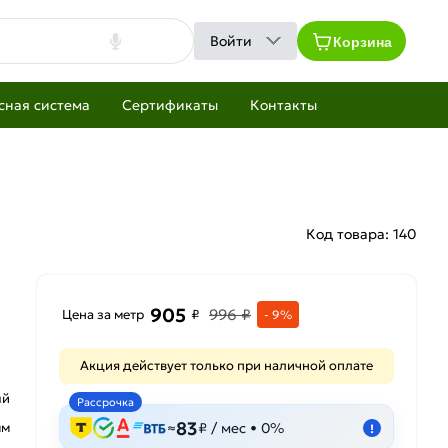
Корзина
Войти
сная система
Сертификаты
Контакты
Код товара:
140
905
996 ₽
Цена за метр
₽
- 9%
Акция действует только при наличной оплате
ый
Рассрочка
83
мм
≈
₽ / мес • 0%
!