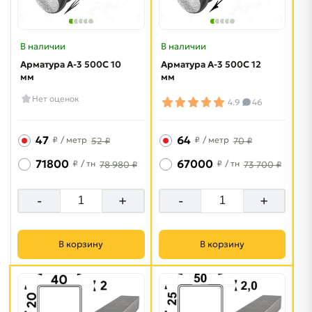
В наличии
В наличии
Арматура A-3 500C 10
Арматура A-3 500C 12
мм
мм
Нет оценок
4.9
46
47
64
₽
/ метр
₽
/ метр
52 ₽
70 ₽
71800
67000
₽
/ тн
₽
/ тн
78 980 ₽
73 700 ₽
-
+
-
+
В корзину
В корзину