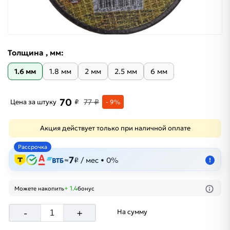
Толщина , мм:
1.6 мм
1.8 мм
2 мм
2.5 мм
6 мм
70
77 ₽
Цена за штуку
₽
- 9%
Акция действует только при наличной оплате
Рассрочка
7
≈
₽ / мес • 0%
!
+ 1.4
Можете накопить
бонус
-
+
На сумму