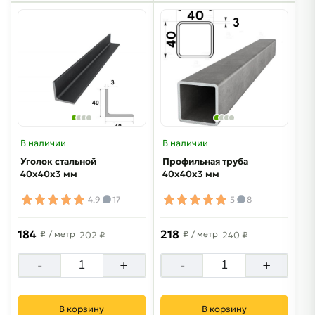
В наличии
В наличии
Уголок стальной
Профильная труба
40х40х3 мм
40х40х3 мм
4.9
17
5
8
184
218
₽
/ метр
₽
/ метр
202 ₽
240 ₽
-
+
-
+
В корзину
В корзину