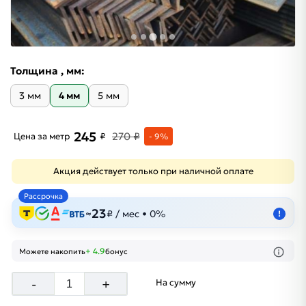
Толщина , мм:
3 мм
4 мм
5 мм
245
270 ₽
Цена за метр
₽
- 9%
Акция действует только при наличной оплате
Рассрочка
23
≈
₽ / мес • 0%
!
+ 4.9
Можете накопить
бонус
-
+
На сумму