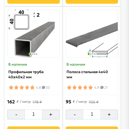
В наличии
В наличии
Профильная труба
Полоса стальная 4х40
40х40х2 мм
мм
4.8
33
4.9
21
162
95
₽
/ метр
₽
/ метр
178 ₽
105 ₽
-
+
-
+