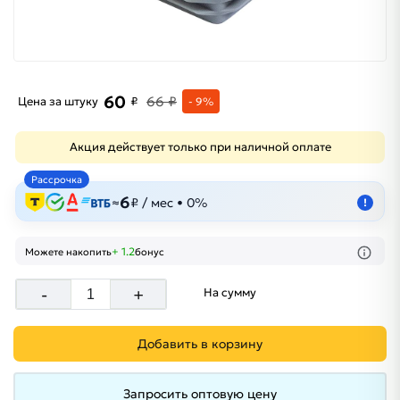
60
66 ₽
Цена за штуку
₽
- 9%
Акция действует только при наличной оплате
Рассрочка
6
≈
₽ / мес • 0%
!
+ 1.2
Можете накопить
бонус
-
+
На сумму
Добавить в корзину
Запросить оптовую цену