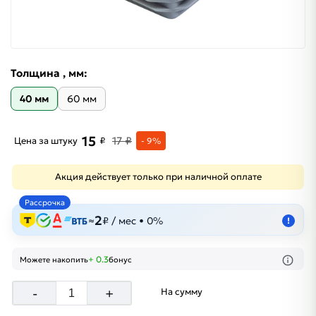
Толщина , мм:
40 мм
60 мм
15
17 ₽
Цена за штуку
₽
- 9%
Акция действует только при наличной оплате
Рассрочка
2
≈
₽ / мес • 0%
!
+ 0.3
Можете накопить
бонус
-
+
На сумму