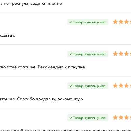
 не треснула, садятся плотно
Товар куплен у нас
одавцу.
Товар куплен у нас
ство тоже хорошее. Рекомендую к покупке
Товар куплен у нас
заглушил, Спасибо продавцу, рекомендую
Товар куплен у нас
указанный срок,на место установлены,все в порядке,всем спас