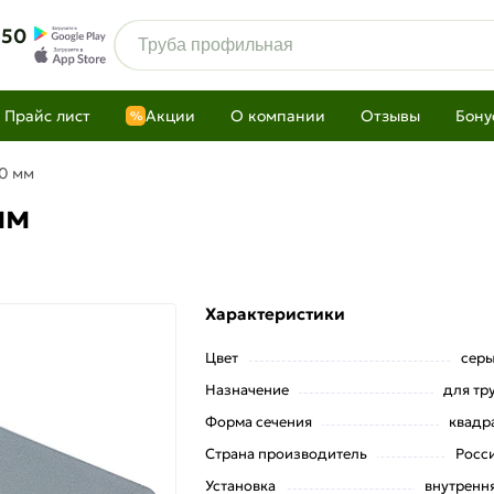
 50
Прайс лист
Акции
О компании
Отзывы
Бону
%
60 мм
мм
Характеристики
Цвет
сер
Назначение
для тр
Форма сечения
квадр
Страна производитель
Росс
Установка
внутренн