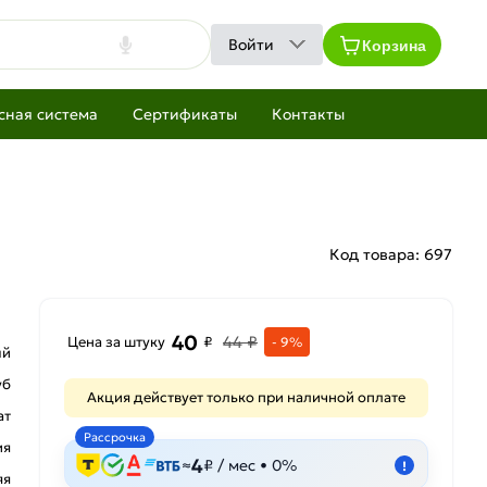
Корзина
Войти
сная система
Сертификаты
Контакты
Код товара:
697
40
44 ₽
Цена за штуку
₽
- 9%
ый
уб
Акция действует только при наличной оплате
ат
Рассрочка
ия
4
≈
₽ / мес • 0%
!
яя