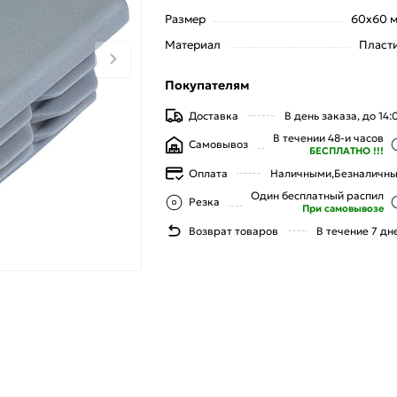
Размер
60х60 
Материал
Пласт
Покупателям
Доставка
В день заказа, до 14:
В течении 48-и часов
Самовывоз
БЕСПЛАТНО !!!
Оплата
Наличными,
Безналичн
Один бесплатный распил
Резка
При самовывозе
Возврат товаров
В течение 7 дн