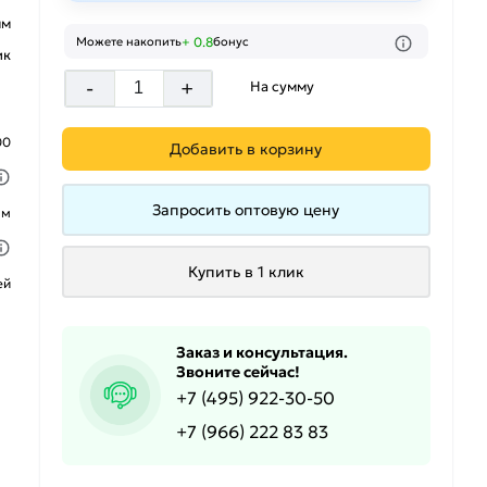
мм
+ 0.8
Можете накопить
бонус
ик
-
+
На сумму
00
Добавить в корзину
Запросить оптовую цену
ым
Купить в 1 клик
ей
Заказ и консультация.
Звоните сейчас!
+7 (495) 922-30-50
+7 (966) 222 83 83