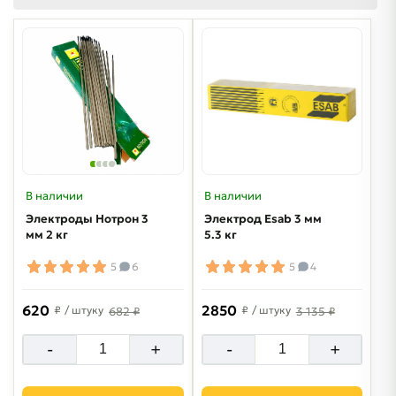
В наличии
В наличии
Электроды Нотрон 3
Электрод Esab 3 мм
мм 2 кг
5.3 кг
5
6
5
4
620
2850
₽
/ штуку
₽
/ штуку
682 ₽
3 135 ₽
-
+
-
+