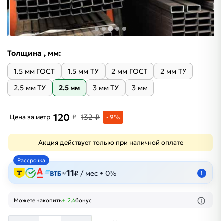
Толщина , мм:
1.5 мм ГОСТ
1.5 мм ТУ
2 мм ГОСТ
2 мм ТУ
2.5 мм ТУ
2.5 мм
3 мм ТУ
3 мм
120
132 ₽
Цена за метр
₽
- 9%
Акция действует только при наличной оплате
Рассрочка
11
≈
₽ / мес • 0%
!
+ 2.4
Можете накопить
бонус