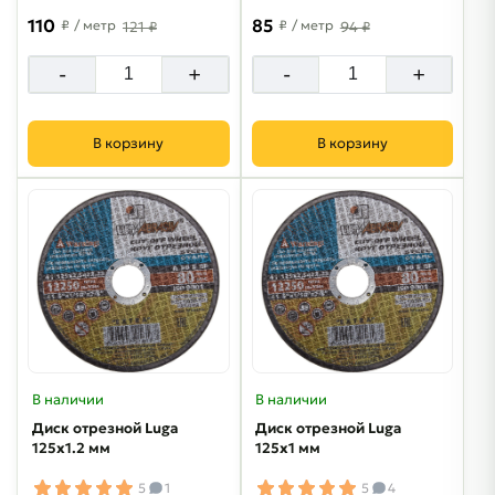
110
85
₽
/ метр
₽
/ метр
121 ₽
94 ₽
-
+
-
+
В корзину
В корзину
В наличии
В наличии
Диск отрезной Luga
Диск отрезной Luga
125х1.2 мм
125х1 мм
5
1
5
4