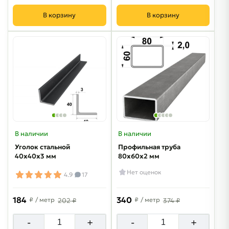
В корзину
В корзину
В наличии
В наличии
Уголок стальной
Профильная труба
40х40х3 мм
80х60х2 мм
Нет оценок
4.9
17
184
340
₽
/ метр
₽
/ метр
202 ₽
374 ₽
-
+
-
+