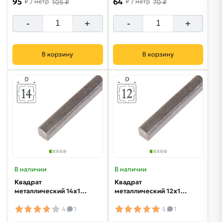
95
64
₽
/ метр
₽
/ метр
105 ₽
70 ₽
-
+
-
+
В корзину
В корзину
В наличии
В наличии
Квадрат
Квадрат
металлический 14х14
металлический 12х12
мм
мм
4
1
5
1