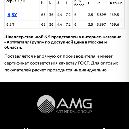
R не
серия У / П
h
b
S
t
r
кг
в тонне
более
6,5У
65
36
4,4
7,2
6
2,5
5,899
169,5
6,5П
65
36
4,4
7,2
6
3,5
5,897
169,6
Швеллер стальной 6.5 представлен в интернет-магазине
«АртМеталлГрупп» по доступной цене в Москве и
области.
Поставляется напрямую от производителя и имеет
сертификат соответствия качеству ГОСТ. Для оптовых
покупателей расчет проводится индивидуально.