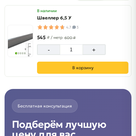
В наличии
Швеллер 6,5 У
4.7
3
545
₽
/ метр
600 ₽
-
+
В корзину
Бесплатная консультация
Подберём лучшую
цену для вас