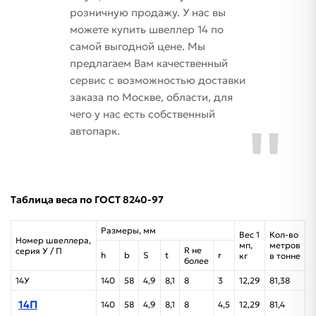
розничную продажу. У нас вы
можете купить швеллер 14 по
самой выгодной цене. Мы
предлагаем Вам качественный
сервис с возможностью доставки
заказа по Москве, области, для
чего у нас есть собственный
автопарк.
Таблица веса по ГОСТ 8240-97
Размеры, мм
Вес 1
Кол-во
Номер швеллера,
мп,
метров
R не
серия У / П
h
b
S
t
r
кг
в тонне
более
14У
140
58
4,9
8,1
8
3
12,29
81,38
14П
140
58
4,9
8,1
8
4,5
12,29
81,4