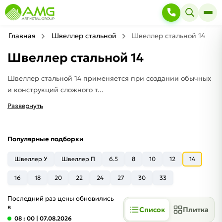
Главная
Швеллер стальной
Швеллер стальной 14
Швеллер стальной 14
Швеллер стальной 14 применяется при создании обычных
и конструкций сложного т...
Развернуть
Популярные подборки
Швеллер У
Швеллер П
6.5
8
10
12
14
16
18
20
22
24
27
30
33
Последний раз цены обновились
в
Список
Плитка
08 : 00
| 07.08.2026