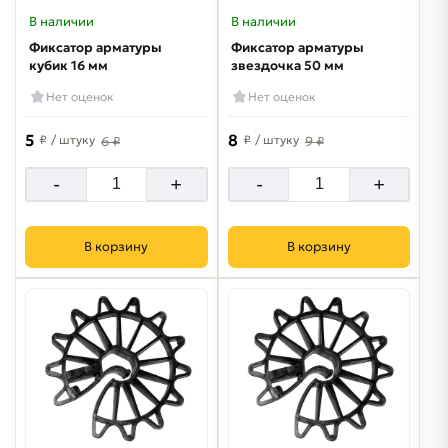
В наличии
В наличии
Фиксатор арматуры
Фиксатор арматуры
кубик 16 мм
звездочка 50 мм
Нет оценок
Нет оценок
5
8
₽
/ штуку
₽
/ штуку
6 ₽
9 ₽
-
+
-
+
В корзину
В корзину