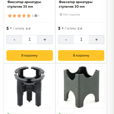
Фиксатор арматуры
Фиксатор арматуры
стульчик 35 мм
стульчик 30 мм
Нет оценок
5
1
5
3
₽
/ штуку
₽
/ штуку
6 ₽
3 ₽
-
+
-
+
В корзину
В корзину