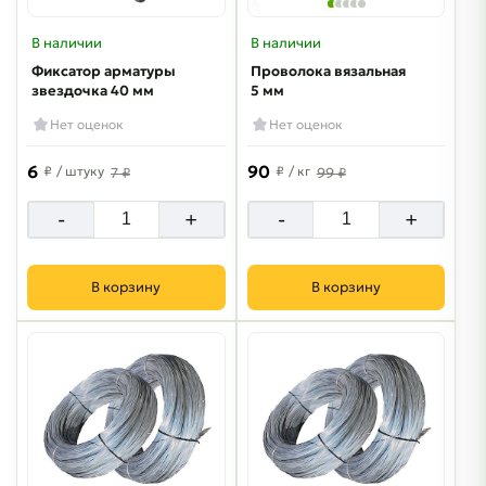
В наличии
В наличии
Фиксатор арматуры
Проволока вязальная
звездочка 40 мм
5 мм
Нет оценок
Нет оценок
6
90
₽
/ штуку
₽
/ кг
7 ₽
99 ₽
-
+
-
+
В корзину
В корзину