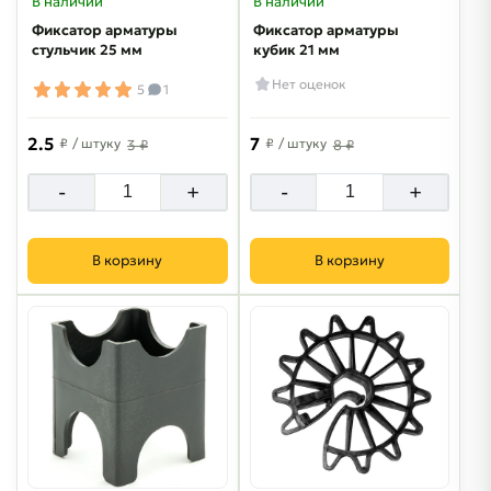
В наличии
В наличии
Фиксатор арматуры
Фиксатор арматуры
стульчик 25 мм
кубик 21 мм
Нет оценок
5
1
2.5
7
₽
/ штуку
₽
/ штуку
3 ₽
8 ₽
-
+
-
+
В корзину
В корзину