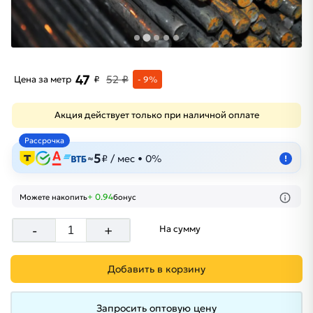
47
52 ₽
Цена за метр
₽
- 9%
Акция действует только при наличной оплате
Рассрочка
5
≈
₽ / мес • 0%
!
+ 0.94
Можете накопить
бонус
-
+
На сумму
Добавить в корзину
Запросить оптовую цену