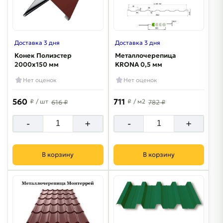
Доставка 3 дня
Доставка 3 дня
Конек Полиэстер
Металлочерепица
2000х150 мм
KRONA 0,5 мм
Нет оценок
Нет оценок
560
711
₽
/ шт
₽
/ м2
616 ₽
782 ₽
-
+
-
+
В корзину
В корзину