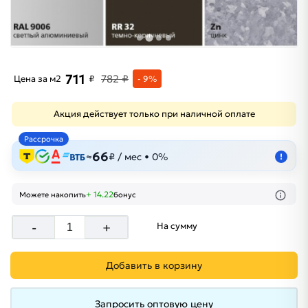
711
782 ₽
Цена за м2
₽
- 9%
Акция действует только при наличной оплате
Рассрочка
66
≈
₽ / мес • 0%
!
+ 14.22
Можете накопить
бонус
-
+
На сумму
Добавить в корзину
Запросить оптовую цену