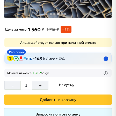
1 560
1 716 ₽
Цена за метр
₽
- 9%
Акция действует только при наличной оплате
Рассрочка
143
≈
₽ / мес • 0%
!
+ 31.2
Можете накопить
бонус
-
+
На сумму
Добавить в корзину
Запросить оптовую цену