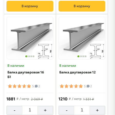
В корзину
В корзину
В наличии
В наличии
Балка двутавровая 16
Балка двутавровая 12
Б1
5
2
5
2
1881
1210
₽
/ метр
₽
/ метр
2 069 ₽
1 331 ₽
-
+
-
+