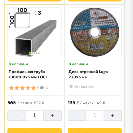
В наличии
В наличии
Профильная труба
Диск отрезной Luga
100х100х3 мм ГОСТ
230х6 мм
Нет оценок
5
10
565
135
₽
/ метр
₽
/ штуку
622 ₽
149 ₽
-
+
-
+