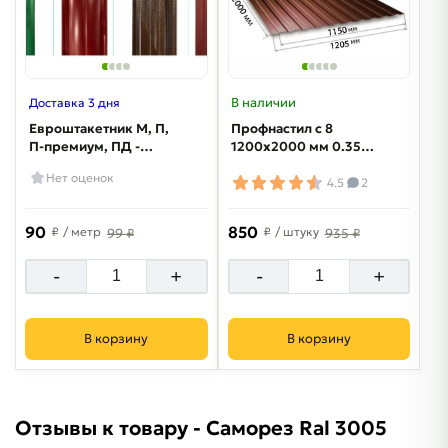
В наличии
Доставка 3 дня
Евроштакетник М, П,
Профнастил с 8
П-премиум, ПД -
1200x2000 мм 0.35
Полиэстер 0,5 мм
мм RAL 3005
Нет оценок
4.5
2
90
850
₽
/ метр
₽
/ штуку
99 ₽
935 ₽
-
+
-
+
В корзину
В корзину
Отзывы к товару - Саморез Ral 3005