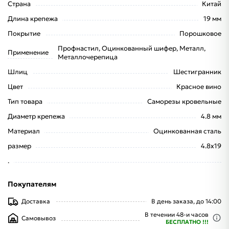
Страна
Китай
Длина крепежа
19 мм
Покрытие
Порошковое
Профнастил, Оцинкованный шифер, Металл,
Применение
Металлочерепица
Шлиц
Шестигранник
Цвет
Красное вино
Тип товара
Саморезы кровельные
Диаметр крепежа
4.8 мм
Материал
Оцинкованная сталь
размер
4.8x19
.
Покупателям
Доставка
В день заказа, до 14:00
В течении 48-и часов
Самовывоз
БЕСПЛАТНО !!!