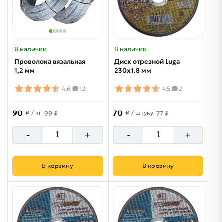
В наличии
В наличии
Проволока вязальная
Диск отрезной Luga
1,2 мм
230х1.8 мм
4.6
12
4.5
2
90
70
₽
/ кг
₽
/ штуку
99 ₽
77 ₽
-
+
-
+
В корзину
В корзину