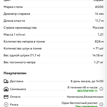
Марка стали
А500
Диаметр стержня
14 мм
Длина хлыста
11,7 м
Страна производства
Россия
Масса 1 п/м кг.
1.21
Количество метров в тонне
826 м
Количество штук в тонне
≈ 71 шт
Вес одной штуки (11.7 м)
14.16 кг
Вес погонного метра
1.21 кг
Покупателям
Доставка
В день заказа, до 14:00
В течении 48-и часов
Самовывоз
БЕСПЛАТНО !!!
Оплата
Наличными,
Безналичным
Один бесплатный распил
Резка
При самовывозе