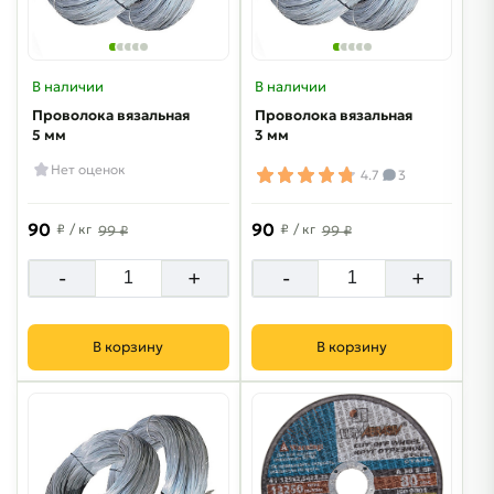
В наличии
В наличии
Проволока вязальная
Проволока вязальная
5 мм
3 мм
Нет оценок
4.7
3
90
90
₽
/ кг
₽
/ кг
99 ₽
99 ₽
-
+
-
+
В корзину
В корзину