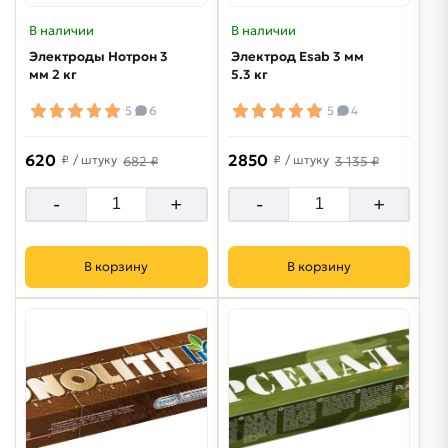
В наличии
В наличии
Электроды Нотрон 3
Электрод Esab 3 мм
мм 2 кг
5.3 кг
5
6
5
4
620
2850
₽
/ штуку
₽
/ штуку
682 ₽
3 135 ₽
-
+
-
+
В корзину
В корзину