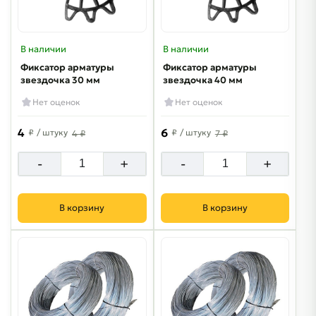
В наличии
В наличии
Фиксатор арматуры
Фиксатор арматуры
звездочка 30 мм
звездочка 40 мм
Нет оценок
Нет оценок
4
6
₽
/ штуку
₽
/ штуку
4 ₽
7 ₽
-
+
-
+
В корзину
В корзину