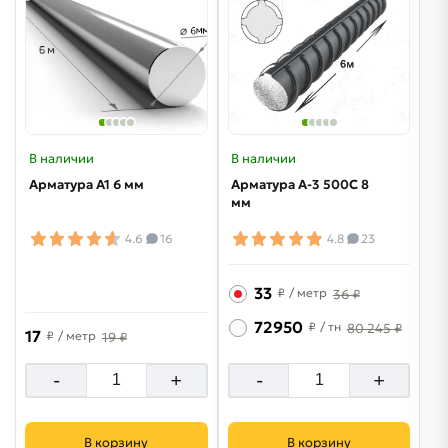
В наличии
В наличии
Арматура А1 6 мм
Арматура A-3 500C 8
мм
4.6
16
4.8
23
33
₽
/ метр
36 ₽
72950
₽
/ тн
80 245 ₽
17
₽
/ метр
19 ₽
-
+
-
+
В корзину
В корзину