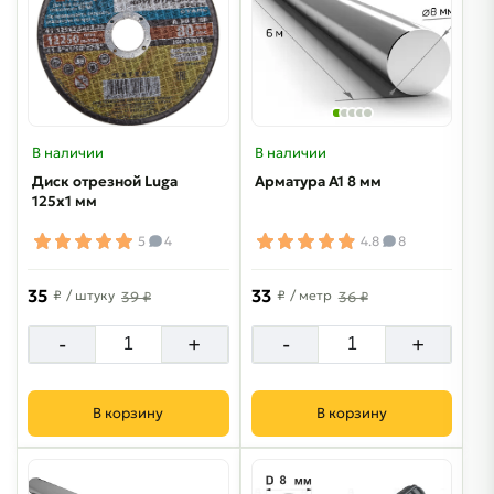
В наличии
В наличии
Диск отрезной Luga
Арматура А1 8 мм
125х1 мм
5
4
4.8
8
35
33
₽
/ штуку
₽
/ метр
39 ₽
36 ₽
-
+
-
+
В корзину
В корзину