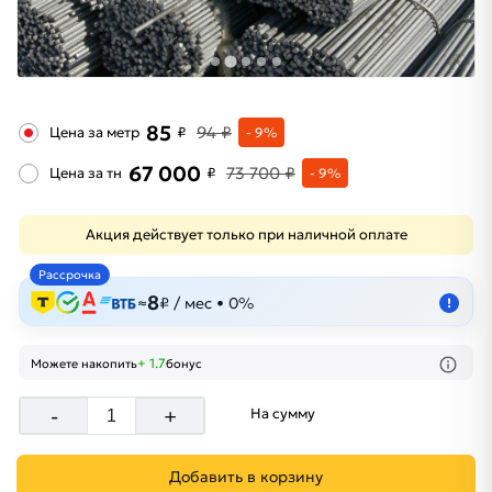
85
94 ₽
Цена за метр
₽
- 9%
67 000
73 700 ₽
Цена за тн
₽
- 9%
Акция действует только при наличной оплате
Рассрочка
8
≈
₽ / мес • 0%
!
+ 1.7
Можете накопить
бонус
-
+
На сумму
Добавить в корзину