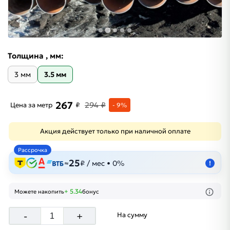
Толщина , мм:
3 мм
3.5 мм
267
294 ₽
Цена за метр
₽
- 9%
Акция действует только при наличной оплате
Рассрочка
25
≈
₽ / мес • 0%
!
+ 5.34
Можете накопить
бонус
-
+
На сумму