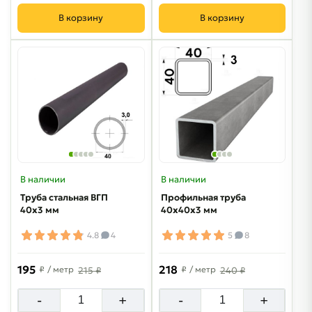
В корзину
В корзину
В наличии
В наличии
Труба стальная ВГП
Профильная труба
40х3 мм
40х40х3 мм
4.8
4
5
8
195
218
₽
/ метр
₽
/ метр
215 ₽
240 ₽
-
+
-
+