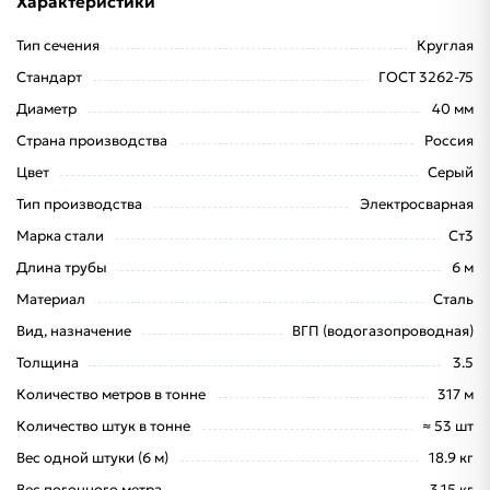
Характеристики
Тип сечения
Круглая
Стандарт
ГОСТ 3262-75
Диаметр
40 мм
Страна производства
Россия
Цвет
Серый
Тип производства
Электросварная
Марка стали
Ст3
Длина трубы
6 м
Материал
Сталь
Вид, назначение
ВГП (водогазопроводная)
Толщина
3.5
Количество метров в тонне
317 м
Количество штук в тонне
≈ 53 шт
Вес одной штуки (6 м)
18.9 кг
Вес погонного метра
3.15 кг