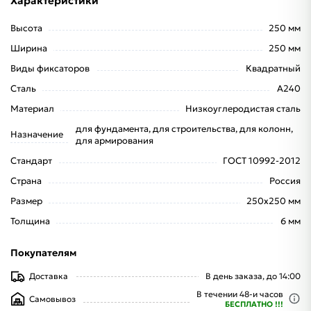
Характеристики
Высота
250 мм
Ширина
250 мм
Виды фиксаторов
Квадратный
Сталь
А240
Материал
Низкоуглеродистая сталь
для фундамента, для строительства, для колонн,
Назначение
для армирования
Стандарт
ГОСТ 10992-2012
Страна
Россия
Размер
250x250 мм
Толщина
6 мм
Покупателям
Доставка
В день заказа, до 14:00
В течении 48-и часов
Самовывоз
БЕСПЛАТНО !!!