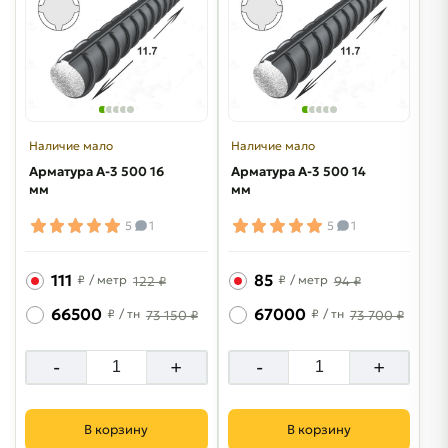
Наличие мало
Наличие мало
Арматура A-3 500 16
Арматура A-3 500 14
мм
мм
5
1
5
1
111
85
₽
/ метр
₽
/ метр
122 ₽
94 ₽
66500
67000
₽
/ тн
₽
/ тн
73 150 ₽
73 700 ₽
-
+
-
+
В корзину
В корзину