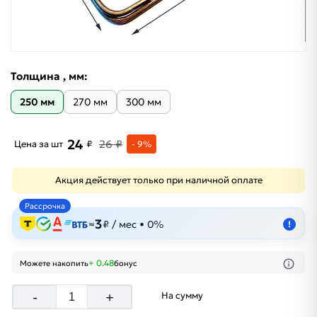
Толщина , мм:
250 мм
270 мм
300 мм
24
26 ₽
Цена за шт
₽
- 9%
Акция действует только при наличной оплате
Рассрочка
3
≈
₽ / мес • 0%
!
+ 0.48
Можете накопить
бонус
-
+
На сумму