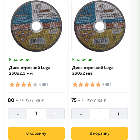
В наличии
В наличии
Диск отрезной Luga
Диск отрезной Luga
230х2.5 мм
230х2 мм
4
1
5
1
80
75
₽
/ штуку
₽
/ штуку
88 ₽
83 ₽
-
+
-
+
В корзину
В корзину