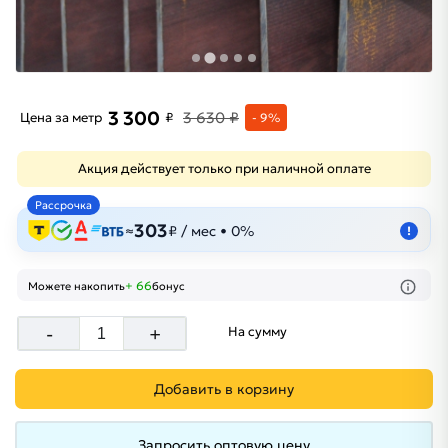
3 300
3 630 ₽
Цена за метр
₽
- 9%
Акция действует только при наличной оплате
Рассрочка
303
≈
₽ / мес • 0%
!
+ 66
Можете накопить
бонус
-
+
На сумму
Добавить в корзину
Запросить оптовую цену