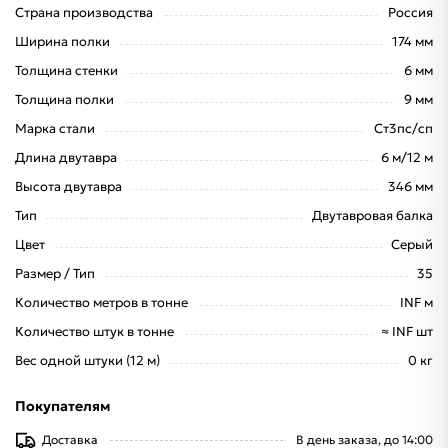
Страна производства
Россия
Ширина полки
174 мм
Толщина стенки
6 мм
Толщина полки
9 мм
Марка стали
Ст3пс/сп
Длина двутавра
6 м/12 м
Высота двутавра
346 мм
Тип
Двутавровая балка
Цвет
Серый
Размер / Тип
35
Количество метров в тонне
INF м
Количество штук в тонне
≈ INF шт
Вес одной штуки (12 м)
0 кг
Покупателям
Доставка
В день заказа, до 14:00