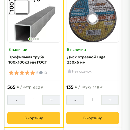
В наличии
В наличии
Профильная труба
Диск отрезной Luga
100х100х3 мм ГОСТ
230х6 мм
Нет оценок
5
10
565
135
₽
/ метр
₽
/ штуку
622 ₽
149 ₽
-
+
-
+
В корзину
В корзину