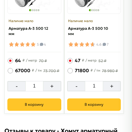
Наличие мало
Наличие мало
Арматура A-3 500 12
Арматура A-3 500 10
мм
мм
5
4
4.6
7
64
47
₽
/ метр
₽
/ метр
70 ₽
52 ₽
67000
71800
₽
/ тн
₽
/ тн
73 700 ₽
78 980 ₽
-
+
-
+
В корзину
В корзину
Отзывы к товару - Хомут арматурный