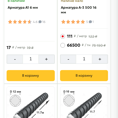
В наличии
Наличие мало
Арматура А1 6 мм
Арматура A-3 500 16
мм
4.6
16
5
1
111
₽
/ метр
122 ₽
66500
₽
/ тн
73 150 ₽
17
₽
/ метр
19 ₽
-
+
-
+
В корзину
В корзину