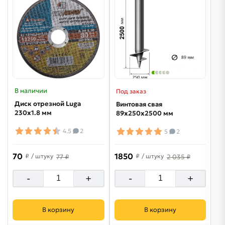
В наличии
Под заказ
Диск отрезной Luga
Винтовая свая
230х1.8 мм
89х250х2500 мм
4.5
2
5
2
70
1850
₽
/ штуку
₽
/ штуку
77 ₽
2 035 ₽
-
+
-
+
В корзину
В корзину