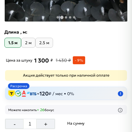
Длина , м:
1.5 м
2 м
2.5 м
1 300
1 430 ₽
Цена за штуку
₽
- 9%
Акция действует только при наличной оплате
Рассрочка
120
≈
₽ / мес • 0%
!
+ 26
Можете накопить
бонус
-
+
На сумму