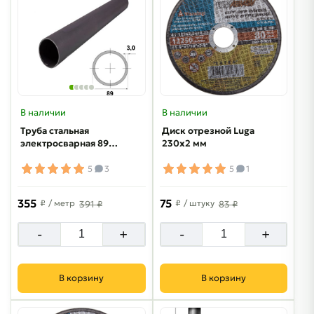
В наличии
В наличии
Труба стальная
Диск отрезной Luga
электросварная 89х3
230х2 мм
мм
5
3
5
1
355
75
₽
/ метр
₽
/ штуку
391 ₽
83 ₽
-
+
-
+
В корзину
В корзину