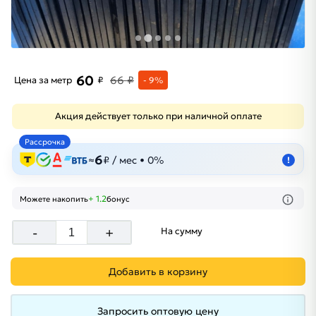
60
66 ₽
Цена за метр
₽
- 9%
Акция действует только при наличной оплате
Рассрочка
6
≈
₽ / мес • 0%
!
+ 1.2
Можете накопить
бонус
-
+
На сумму
Добавить в корзину
Запросить оптовую цену