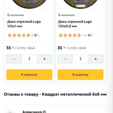
В наличии
В наличии
Диск отрезной Luga
Диск отрезной Luga
125х1 мм
125х0,8 мм
5
4
4.6
5
35
35
₽
/ штуку
₽
/ штуку
39 ₽
39 ₽
-
+
-
+
В корзину
В корзину
Отзывы к товару - Квадрат металлический 8х8 мм
Александр Л.