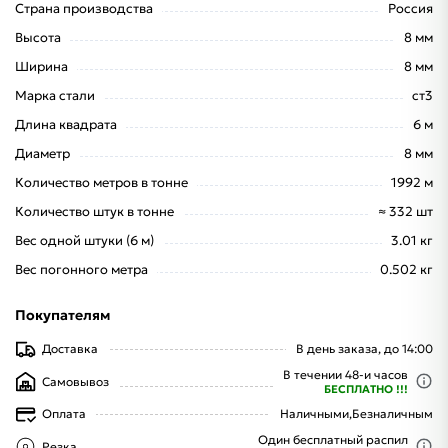
Страна производства
Россия
Высота
8 мм
Ширина
8 мм
Марка стали
ст3
Длина квадрата
6 м
Диаметр
8 мм
Количество метров в тонне
1992 м
Количество штук в тонне
≈ 332 шт
Вес одной штуки (6 м)
3.01 кг
Вес погонного метра
0.502 кг
Покупателям
Доставка
В день заказа, до 14:00
В течении 48-и часов
Самовывоз
БЕСПЛАТНО !!!
Оплата
Наличными,
Безналичным
Один бесплатный распил
Резка